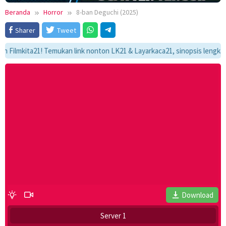
Beranda
Horror
8-ban Deguchi (2025)
Sharer
Tweet
kita21! Temukan link nonton LK21 & Layarkaca21, sinopsis lengkap, dan 
Download
Server 1