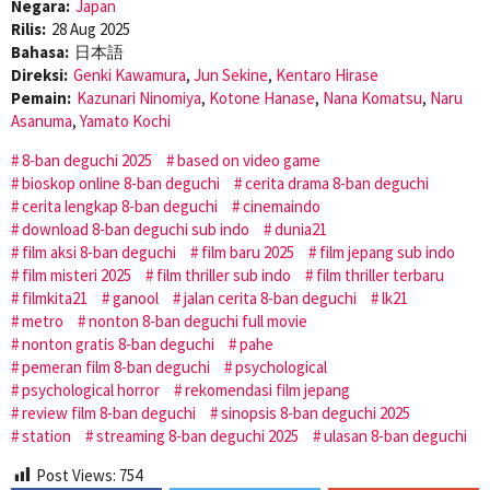
Negara:
Japan
Rilis:
28 Aug 2025
Bahasa:
日本語
Direksi:
Genki Kawamura
,
Jun Sekine
,
Kentaro Hirase
Pemain:
Kazunari Ninomiya
,
Kotone Hanase
,
Nana Komatsu
,
Naru
Asanuma
,
Yamato Kochi
8-ban deguchi 2025
based on video game
bioskop online 8-ban deguchi
cerita drama 8-ban deguchi
cerita lengkap 8-ban deguchi
cinemaindo
download 8-ban deguchi sub indo
dunia21
film aksi 8-ban deguchi
film baru 2025
film jepang sub indo
film misteri 2025
film thriller sub indo
film thriller terbaru
filmkita21
ganool
jalan cerita 8-ban deguchi
lk21
metro
nonton 8-ban deguchi full movie
nonton gratis 8-ban deguchi
pahe
pemeran film 8-ban deguchi
psychological
psychological horror
rekomendasi film jepang
review film 8-ban deguchi
sinopsis 8-ban deguchi 2025
station
streaming 8-ban deguchi 2025
ulasan 8-ban deguchi
Post Views:
754