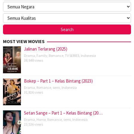
MOST VIEW MOVIES
Jalinan Terlarang (2025)
Drama
,
Family
,
Romance
,
TV SERIES
,
Indonesia
38,948 views
Bokep – Part 1 – Kelas Bintang (2023)
Drama
,
Romance
,
semi
,
Indonesia
31,826 views
Setan Sange – Part 1 – Kelas Bintang (20…
Drama
,
Horror
,
Romance
,
semi
,
Indonesia
23,536 views