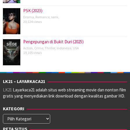
PSK (2023)
Drama
,
Romance
,
semi
,
20,124 views
Pengepungan di Bukit Duri (2025)
Action
,
Crime
,
Thriller
,
Indonesia
,
USA
19,105 views
LK21 – LAYARKACA21
LK21
Layarkaca21 adalah situs web streaming movie dan nonton film
gratis yang menyediakan link download dengan kwalitas gambar HD.
KATEGORI
Kategori
PETA SITUS