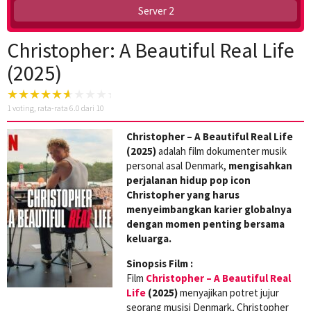
Server 2
Christopher: A Beautiful Real Life
(2025)
1
voting, rata-rata
6.0
dari 10
Christopher – A Beautiful Real Life
(2025)
adalah film dokumenter musik
personal asal Denmark,
mengisahkan
perjalanan hidup pop icon
Christopher yang harus
menyeimbangkan karier globalnya
dengan momen penting bersama
keluarga.
Sinopsis Film :
Film
Christopher – A Beautiful Real
Life
(2025)
menyajikan potret jujur
seorang musisi Denmark, Christopher