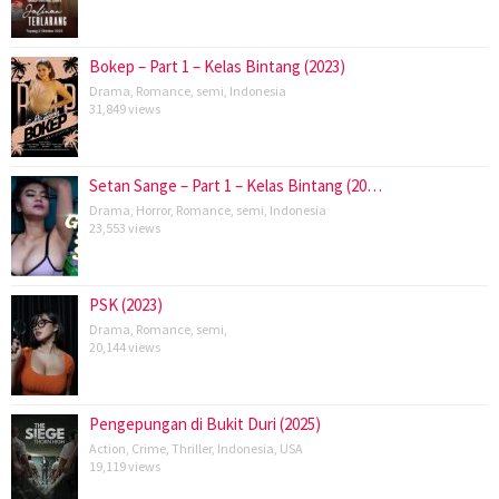
Bokep – Part 1 – Kelas Bintang (2023)
Drama
,
Romance
,
semi
,
Indonesia
31,849 views
Setan Sange – Part 1 – Kelas Bintang (20…
Drama
,
Horror
,
Romance
,
semi
,
Indonesia
23,553 views
PSK (2023)
Drama
,
Romance
,
semi
,
20,144 views
Pengepungan di Bukit Duri (2025)
Action
,
Crime
,
Thriller
,
Indonesia
,
USA
19,119 views