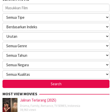
MOST VIEW MOVIES
Jalinan Terlarang (2025)
Drama
,
Family
,
Romance
,
TV SERIES
,
Indonesia
38,963 views