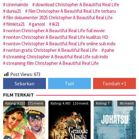
cinemaindo
download Christopher A Beautiful Real Life
dunia21
film Christopher A Beautiful Real Life terbaru
film dokumenter 2025 Christopher A Beautiful Real Life
filmkita21
ganool
lk21
nonton Christopher A Beautiful Real Life full movie
nonton Christopher A Beautiful Real Life kualitas HD
nonton Christopher A Beautiful Real Life online sub indo
nonton gratis Christopher A Beautiful Real Life
pahe
streaming Christopher A Beautiful Real Life sub indo
streaming film Christopher A Beautiful Real Life
Post Views:
673
Sebarkan
Twit
Tambah +1
FILM TERKAIT
Rating: 9.333
171 menit
Rating: 4.905
110 menit
Rating: 7
86 menit