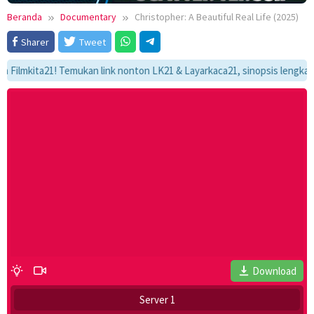
Beranda
Documentary
Christopher: A Beautiful Real Life (2025)
Sharer
Tweet
kita21! Temukan link nonton LK21 & Layarkaca21, sinopsis lengkap, dan a
Download
Server 1