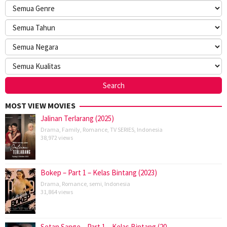
MOST VIEW MOVIES
Jalinan Terlarang (2025)
Drama
,
Family
,
Romance
,
TV SERIES
,
Indonesia
38,972 views
Bokep – Part 1 – Kelas Bintang (2023)
Drama
,
Romance
,
semi
,
Indonesia
31,864 views
Setan Sange – Part 1 – Kelas Bintang (20…