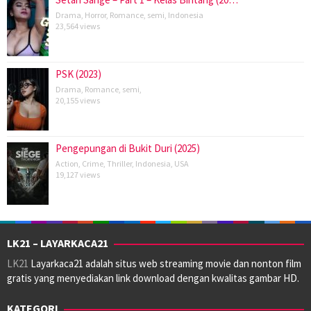
Drama
,
Horror
,
Romance
,
semi
,
Indonesia
23,564 views
PSK (2023)
Drama
,
Romance
,
semi
,
20,155 views
Pengepungan di Bukit Duri (2025)
Action
,
Crime
,
Thriller
,
Indonesia
,
USA
19,127 views
LK21 – LAYARKACA21
LK21
Layarkaca21 adalah situs web streaming movie dan nonton film
gratis yang menyediakan link download dengan kwalitas gambar HD.
KATEGORI