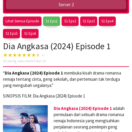
Server 2
Lihat Semua Episode
S1 Eps1
S1 Eps2
S1 Eps3
S1 Eps4
S1 Eps5
S1 Eps6
Dia Angkasa (2024) Episode 1
10
voting, rata-rata
8.0
dari 10
“
Dia Angkasa (2024) Episode 1
membuka kisah drama-romansa
remaja tentang cinta, geng sekolah, dan pertemuan tak terduga
yang mengubah segalanya.”
SINOPSIS FILM: Dia Angkasa (2024) Episode 1
Dia Angkasa (2024) Episode 1
adalah
permulaan dari sebuah drama-romansa
remaja Indonesia yang mengisahkan
perjalanan seorang pemimpin geng