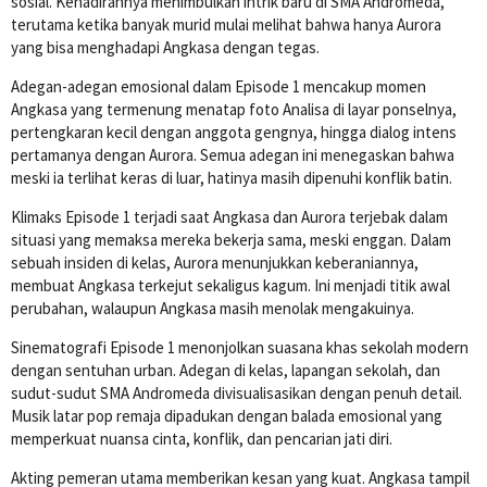
sosial. Kehadirannya menimbulkan intrik baru di SMA Andromeda,
terutama ketika banyak murid mulai melihat bahwa hanya Aurora
yang bisa menghadapi Angkasa dengan tegas.
Adegan-adegan emosional dalam Episode 1 mencakup momen
Angkasa yang termenung menatap foto Analisa di layar ponselnya,
pertengkaran kecil dengan anggota gengnya, hingga dialog intens
pertamanya dengan Aurora. Semua adegan ini menegaskan bahwa
meski ia terlihat keras di luar, hatinya masih dipenuhi konflik batin.
Klimaks Episode 1 terjadi saat Angkasa dan Aurora terjebak dalam
situasi yang memaksa mereka bekerja sama, meski enggan. Dalam
sebuah insiden di kelas, Aurora menunjukkan keberaniannya,
membuat Angkasa terkejut sekaligus kagum. Ini menjadi titik awal
perubahan, walaupun Angkasa masih menolak mengakuinya.
Sinematografi Episode 1 menonjolkan suasana khas sekolah modern
dengan sentuhan urban. Adegan di kelas, lapangan sekolah, dan
sudut-sudut SMA Andromeda divisualisasikan dengan penuh detail.
Musik latar pop remaja dipadukan dengan balada emosional yang
memperkuat nuansa cinta, konflik, dan pencarian jati diri.
Akting pemeran utama memberikan kesan yang kuat. Angkasa tampil