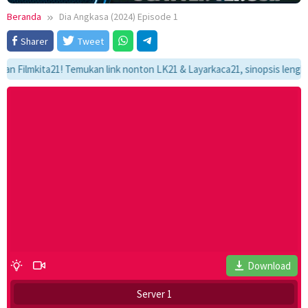
Beranda
Dia Angkasa (2024) Episode 1
Sharer
Tweet
ilmkita21! Temukan link nonton LK21 & Layarkaca21, sinopsis lengkap, da
Download
Server 1