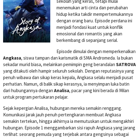
sekolah yang keras, tetapi mulai
menemukan arti cinta dan perubahan
hidup ketika takdir mempertemukannya
dengan orang baru. Episode perdana ini
menjadi fondasi kuat untuk konflik
emosional dan romantis yang akan
berkembang di sepanjang serial.
Episode dimulai dengan memperkenalkan
Angkasa
, siswa tampan dan karismatik di SMA Andromeda. Ia bukan
sekadar murid biasa, melainkan pemimpin geng berandalan
SATROVA
yang ditakuti oleh hampir seluruh sekolah. Dengan reputasinya yang
penuh wibawa dan sikap keras kepala, Angkasa selalu menjadi pusat
perhatian. Namun, di balik sikap kerasnya, ia menyimpan luka batin
dari hubungannya dengan
Analisa
, pacar yang kini berada di Milan
untuk program pertukaran pelajar.
Sejak kepergian Analisa, hubungan mereka semakin renggang.
Komunikasi jarak jauh penuh pertengkaran membuat Angkasa
semakin tertekan, hingga akhirnya ia memutuskan untuk mengakhiri
hubungan. Episode 1 menggambarkan sisi rapuh Angkasa yang jarang
terlihat: seorang pemuda yang terjebak antara gengsinya sebagai