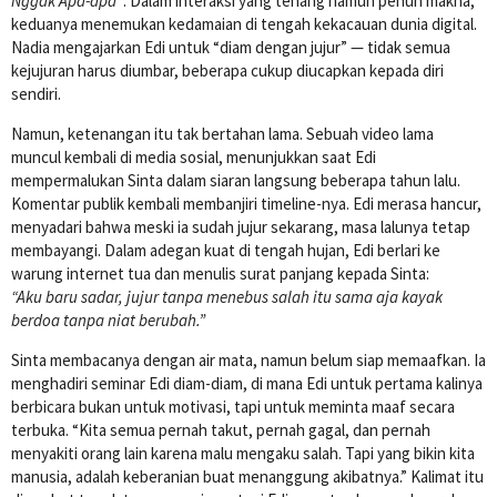
Nggak Apa-apa”
. Dalam interaksi yang tenang namun penuh makna,
keduanya menemukan kedamaian di tengah kekacauan dunia digital.
Nadia mengajarkan Edi untuk “diam dengan jujur” — tidak semua
kejujuran harus diumbar, beberapa cukup diucapkan kepada diri
sendiri.
Namun, ketenangan itu tak bertahan lama. Sebuah video lama
muncul kembali di media sosial, menunjukkan saat Edi
mempermalukan Sinta dalam siaran langsung beberapa tahun lalu.
Komentar publik kembali membanjiri timeline-nya. Edi merasa hancur,
menyadari bahwa meski ia sudah jujur sekarang, masa lalunya tetap
membayangi. Dalam adegan kuat di tengah hujan, Edi berlari ke
warung internet tua dan menulis surat panjang kepada Sinta:
“Aku baru sadar, jujur tanpa menebus salah itu sama aja kayak
berdoa tanpa niat berubah.”
Sinta membacanya dengan air mata, namun belum siap memaafkan. Ia
menghadiri seminar Edi diam-diam, di mana Edi untuk pertama kalinya
berbicara bukan untuk motivasi, tapi untuk meminta maaf secara
terbuka. “Kita semua pernah takut, pernah gagal, dan pernah
menyakiti orang lain karena malu mengaku salah. Tapi yang bikin kita
manusia, adalah keberanian buat menanggung akibatnya.” Kalimat itu