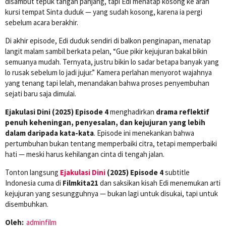
disambut tepuk tangan panjang, tapi Edi menatap kosong ke arah
kursi tempat Sinta duduk — yang sudah kosong, karena ia pergi
sebelum acara berakhir.
Di akhir episode, Edi duduk sendiri di balkon penginapan, menatap
langit malam sambil berkata pelan, “Gue pikir kejujuran bakal bikin
semuanya mudah. Ternyata, justru bikin lo sadar betapa banyak yang
lo rusak sebelum lo jadi jujur.” Kamera perlahan menyorot wajahnya
yang tenang tapi lelah, menandakan bahwa proses penyembuhan
sejati baru saja dimulai.
Ejakulasi Dini (2025) Episode 4
menghadirkan
drama reflektif
penuh keheningan, penyesalan, dan kejujuran yang lebih
dalam daripada kata-kata
. Episode ini menekankan bahwa
pertumbuhan bukan tentang memperbaiki citra, tetapi memperbaiki
hati — meski harus kehilangan cinta di tengah jalan.
Tonton langsung
Ejakulasi Dini
(2025) Episode 4
subtitle
Indonesia cuma di
Filmkita21
dan saksikan kisah Edi menemukan arti
kejujuran yang sesungguhnya — bukan lagi untuk disukai, tapi untuk
disembuhkan.
Oleh:
adminfilm