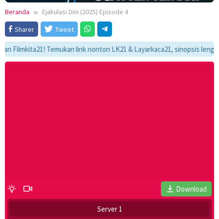
Beranda
Ejakulasi Dini (2025) Episode 4
Sharer
Tweet
ilmkita21! Temukan link nonton LK21 & Layarkaca21, sinopsis lengkap, d
Download
Server 1