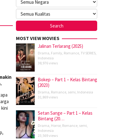
MOST VIEW MOVIES
Jalinan Terlarang (2025)
Drama
,
Family
,
Romance
,
TV SERIES
,
Indonesia
38,976 views
makin
Bokep – Part 1 – Kelas Bintang
.
(2023)
Drama
,
Romance
,
semi
,
Indonesia
tapa
31,869 views
uarga
kini
Setan Sange – Part 1 – Kelas
Bintang (20…
Drama
,
Horror
,
Romance
,
semi
,
Indonesia
p,
23,569 views