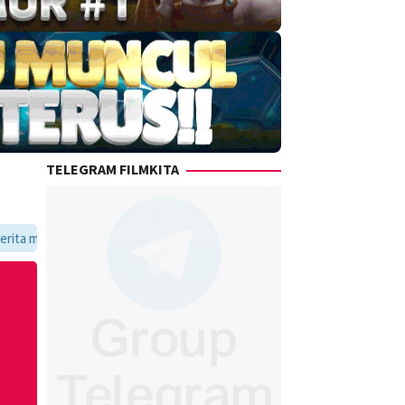
TELEGRAM FILMKITA
e favoritmu dalam satu tempat yang praktis dan update setiap hari.