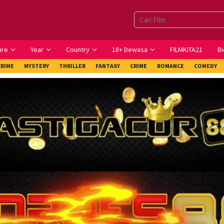
nre
Year
Country
18+ Dewasa
FILMKITA21
Bi
CRIME
MYSTERY
THRILLER
FANTASY
CRIME
ROMANCE
COMEDY