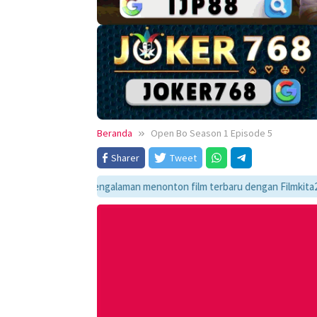
Beranda
Open Bo Season 1 Episode 5
Sharer
Tweet
Nikmati pengalaman menonton film terbaru dengan Filmkita21! Temukan