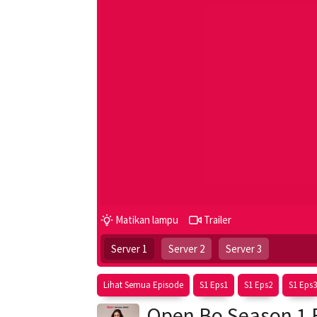
Matikan lampu
Trailer
Server 1
Server 2
Server 3
Lihat Semua Episode
S1 Eps1
S1 Eps2
S1 Eps3
Open Bo Season 1 