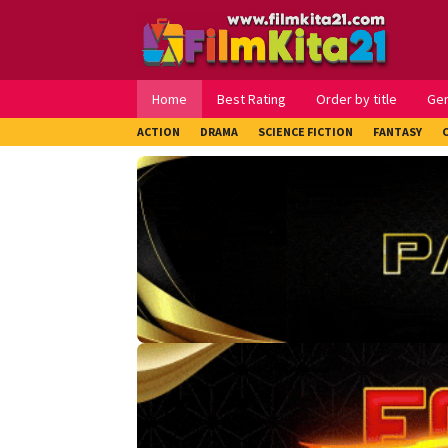
Loncat
ke
konten
Home
Best Rating
Order by title
Ge
ACTION
DRAMA
SCIENCE FICTION
FANTASY