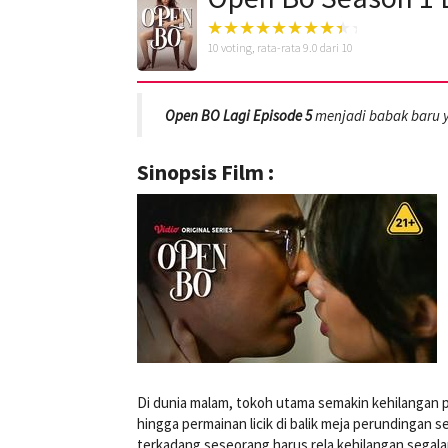
10
voting, rata-rata
9.0
dari 10
Open BO Lagi Episode 5
menjadi babak baru y
Sinopsis Film :
Di dunia malam, tokoh utama semakin kehilangan pija
hingga permainan licik di balik meja perundingan
terkadang seseorang harus rela kehilangan segala