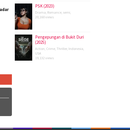
PSK (2023)
kadar
Drama
,
Romance
,
semi
,
20,160 views
Pengepungan di Bukit Duri
(2025)
Action
,
Crime
,
Thriller
,
Indonesia
,
USA
19,132 views