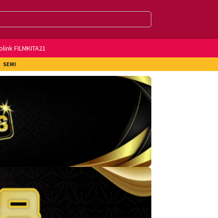
olink FILMKITA21
SEMI