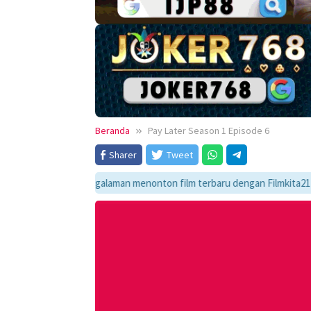
Beranda
Pay Later Season 1 Episode 6
Sharer
Tweet
Nikmati pengalaman menonton film terbaru dengan Filmkita21! Temukan l