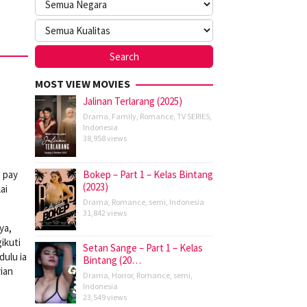
MOST VIEW MOVIES
Jalinan Terlarang (2025)
Drama
,
Family
,
Romance
,
TV SERIES
,
Indonesia
38,958 views
g pay
Bokep – Part 1 – Kelas Bintang
(2023)
ai
Drama
,
Romance
,
semi
,
Indonesia
31,842 views
ya,
ikuti
Setan Sange – Part 1 – Kelas
ulu ia
Bintang (20…
ian
Drama
,
Horror
,
Romance
,
semi
,
Indonesia
23,549 views