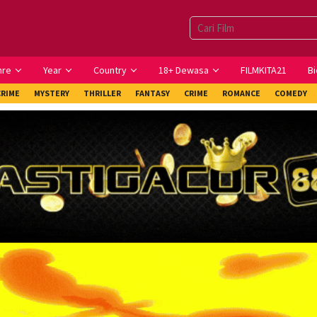
nre
Year
Country
18+ Dewasa
FILMKITA21
Bi
CRIME
MYSTERY
THRILLER
FANTASY
CRIME
ROMANCE
COMEDY