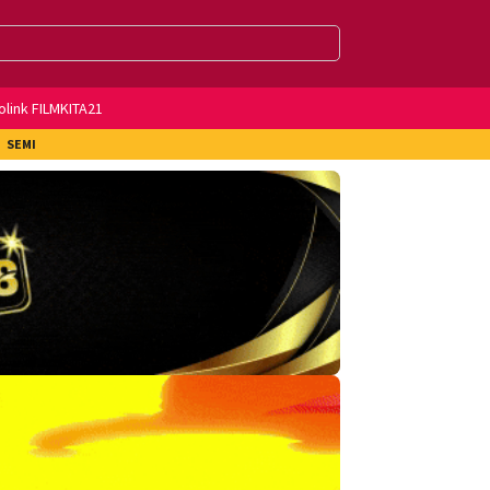
olink FILMKITA21
SEMI