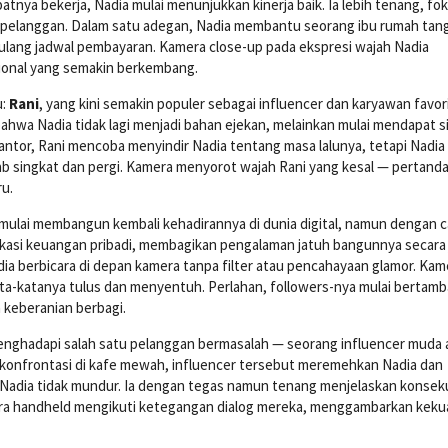
atnya bekerja, Nadia mulai menunjukkan kinerja baik. Ia lebih tenang, fo
 pelanggan. Dalam satu adegan, Nadia membantu seorang ibu rumah tan
n ulang jadwal pembayaran. Kamera close-up pada ekspresi wajah Nadia
onal yang semakin berkembang.
u:
Rani
, yang kini semakin populer sebagai influencer dan karyawan favori
bahwa Nadia tidak lagi menjadi bahan ejekan, melainkan mulai mendapat s
ntor, Rani mencoba menyindir Nadia tentang masa lalunya, tetapi Nadia 
ab singkat dan pergi. Kamera menyorot wajah Rani yang kesal — pertand
ru.
mulai membangun kembali kehadirannya di dunia digital, namun dengan c
asi keuangan pribadi, membagikan pengalaman jatuh bangunnya secara j
 berbicara di depan kamera tanpa filter atau pencahayaan glamor. Kam
ata-katanya tulus dan menyentuh. Perlahan, followers-nya mulai bertam
n keberanian berbagi.
enghadapi salah satu pelanggan bermasalah — seorang influencer muda
onfrontasi di kafe mewah, influencer tersebut meremehkan Nadia dan
ni Nadia tidak mundur. Ia dengan tegas namun tenang menjelaskan konsek
a handheld mengikuti ketegangan dialog mereka, menggambarkan keku