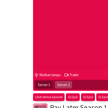
Matikan lampu
Trailer
Server 1
Server 2
Lihat Semua Episode
S1 Eps1
S1 Eps2
S1 Eps3
Pay Later Season 1