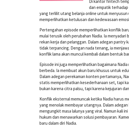
Di kantor fintech temp
dan empatik terhadap
yang terlilit utang belanja online untuk menyusu
memperlihatkan ketulusan dan kedewasaan emosi
Pertengahan episode memperlihatkan konflik bar
mulai terusik oleh perubahan Nadia. Ia menyadari 
rekan kerja dan pelanggan. Dalam adegan pantry ka
tidak terpancing. Dengan nada tenang, ia menjaw
konflik lama akan muncul kembali dalam bentuk ba
Episode ini juga memperlihatkan bagaimana Nadia 
berbeda. Ia membuat akun baru khusus untuk eduk
Dalam adegan perekaman konten pertamanya, Nadia
statis memperlihatkan kesederhanaan set, tapi k
bukan karena citra palsu, tapi karena kejujuran da
Konflik eksternal memuncak ketika Nadia harus m
yang menolak membayar utangnya. Dalam adegan k
mengungkit masa lalunya yang viral. Namun kali i
hukum dan menawarkan solusi pembayaran. Kamer
baru dalam diri Nadia.