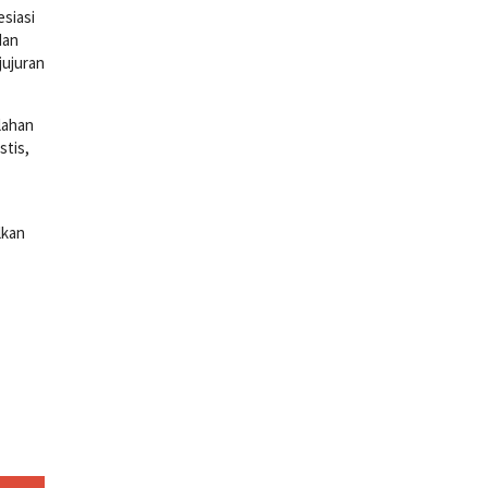
esiasi
dan
jujuran
lahan
stis,
lkan