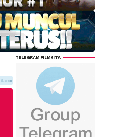
TELEGRAM FILMKITA
favoritmu dalam satu tempat yang praktis dan update setiap hari.