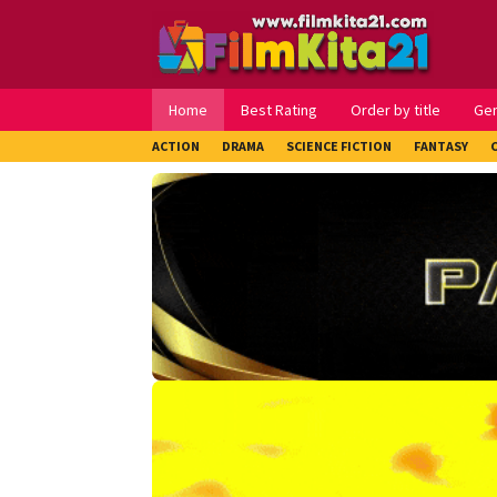
Loncat
ke
konten
Home
Best Rating
Order by title
Ge
ACTION
DRAMA
SCIENCE FICTION
FANTASY