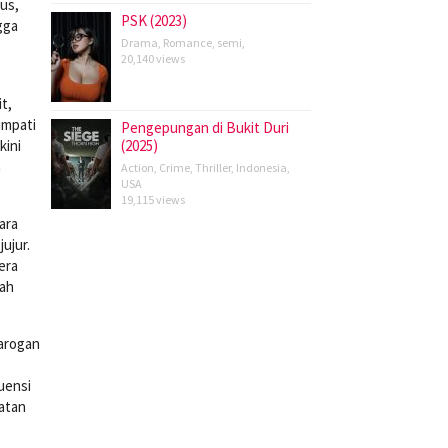
kus,
PSK (2023)
gga
Drama
,
Romance
,
semi
,
20,140 views
t,
impati
Pengepungan di Bukit Duri
kini
(2025)
a
Action
,
Crime
,
Thriller
,
Indonesia
,
USA
19,115 views
ara
ujur.
era
bah
 arogan
uensi
atan