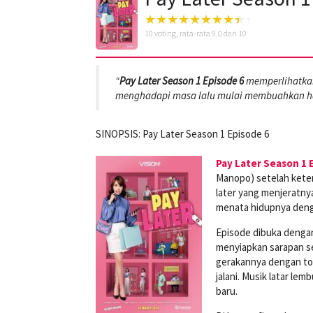
10
voting, rata-rata
9.0
dari 10
“
Pay Later Season 1 Episode 6
memperlihatkan
menghadapi masa lalu mulai membuahkan has
SINOPSIS: Pay Later Season 1 Episode 6
Pay Later Season 1 
Manopo) setelah keter
later yang menjeratnya
menata hidupnya deng
Episode dibuka denga
menyiapkan sarapan se
gerakannya dengan ton
jalani. Musik latar l
baru.