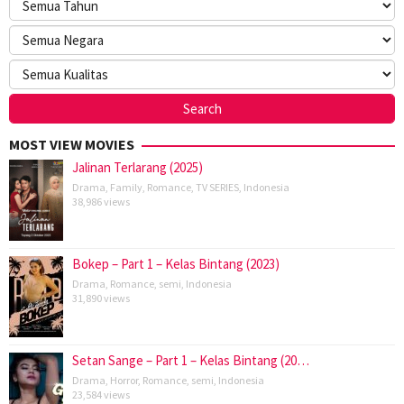
MOST VIEW MOVIES
Jalinan Terlarang (2025)
Drama
,
Family
,
Romance
,
TV SERIES
,
Indonesia
38,986 views
Bokep – Part 1 – Kelas Bintang (2023)
Drama
,
Romance
,
semi
,
Indonesia
31,890 views
Setan Sange – Part 1 – Kelas Bintang (20…
Drama
,
Horror
,
Romance
,
semi
,
Indonesia
23,584 views