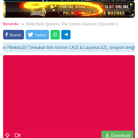
Beranda
Ratu Ratu Queens: The Series Season 1 Episode 1
Sharer
Tweet
lmkita21! Temukan link nonton LK21 & Layarkaca21, sinopsis lengkap, da
Download