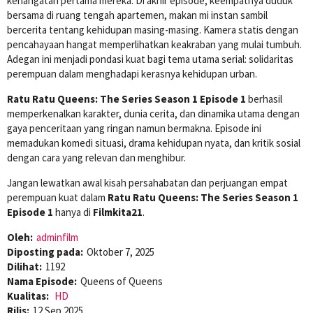
kehangatan pertama mereka. Di akhir episode, keempatnya duduk
bersama di ruang tengah apartemen, makan mi instan sambil
bercerita tentang kehidupan masing-masing. Kamera statis dengan
pencahayaan hangat memperlihatkan keakraban yang mulai tumbuh.
Adegan ini menjadi pondasi kuat bagi tema utama serial: solidaritas
perempuan dalam menghadapi kerasnya kehidupan urban.
Ratu Ratu Queens: The Series Season 1 Episode 1
berhasil
memperkenalkan karakter, dunia cerita, dan dinamika utama dengan
gaya penceritaan yang ringan namun bermakna. Episode ini
memadukan komedi situasi, drama kehidupan nyata, dan kritik sosial
dengan cara yang relevan dan menghibur.
Jangan lewatkan awal kisah persahabatan dan perjuangan empat
perempuan kuat dalam
Ratu Ratu Queens: The Series Season 1
Episode 1
hanya di
Filmkita21
.
Oleh:
adminfilm
Diposting pada:
Oktober 7, 2025
Dilihat:
1192
Nama Episode:
Queens of Queens
Kualitas:
HD
Rilis:
12 Sep 2025