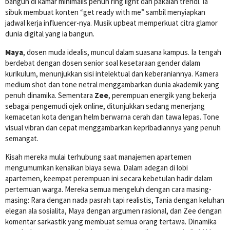
bangun di kamar minimalis penuh ring light dan pakaian trendi. Ia
sibuk membuat konten “get ready with me” sambil menyiapkan
jadwal kerja influencer-nya. Musik upbeat memperkuat citra glamor
dunia digital yang ia bangun.
Maya
, dosen muda idealis, muncul dalam suasana kampus. Ia tengah
berdebat dengan dosen senior soal kesetaraan gender dalam
kurikulum, menunjukkan sisi intelektual dan keberaniannya. Kamera
medium shot dan tone netral menggambarkan dunia akademik yang
penuh dinamika. Sementara
Zee
, perempuan energik yang bekerja
sebagai pengemudi ojek online, ditunjukkan sedang menerjang
kemacetan kota dengan helm berwarna cerah dan tawa lepas. Tone
visual vibran dan cepat menggambarkan kepribadiannya yang penuh
semangat.
Kisah mereka mulai terhubung saat manajemen apartemen
mengumumkan kenaikan biaya sewa. Dalam adegan di lobi
apartemen, keempat perempuan ini secara kebetulan hadir dalam
pertemuan warga. Mereka semua mengeluh dengan cara masing-
masing: Rara dengan nada pasrah tapi realistis, Tania dengan keluhan
elegan ala sosialita, Maya dengan argumen rasional, dan Zee dengan
komentar sarkastik yang membuat semua orang tertawa. Dinamika