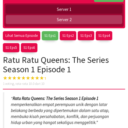
Server 1
Server 2
Lihat Semua Episode
S1 Eps1
S1 Eps2
S1 Eps3
S1 Eps4
S1 Eps5
S1 Eps6
Ratu Ratu Queens: The Series
Season 1 Episode 1
1
voting, rata-rata
10.0
dari 10
“
Ratu Ratu Queens: The Series Season 1 Episode 1
memperkenalkan empat perempuan unik dengan latar
belakang berbeda yang dipertemukan dalam satu atap,
membuka kisah persahabatan, konflik, dan perjuangan
hidup urban yang hangat sekaligus menggelitik.”