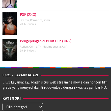
PSK (2023)
Drama
,
Romance
,
semi
,
20,176 views
Pengepungan di Bukit Duri (2025)
Action
,
Crime
,
Thriller
,
Indonesia
,
USA
19,143 views
LK21 – LAYARKACA21
LK21
Layarkaca21 adalah situs web streaming movie dan nonton film
gratis yang menyediakan link download dengan kwalitas gambar HD.
KATEGORI
Kategori