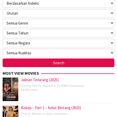
MOST VIEW MOVIES
Jalinan Terlarang (2025)
Drama
,
Family
,
Romance
,
TV SERIES
,
Indonesia
38,995 views
Bokep – Part 1 – Kelas Bintang (2023)
Drama
,
Romance
,
semi
,
Indonesia