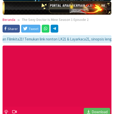
Beranda
The Sexy Doctor Is Mine Season 1 Episode 2
Sharer
Tweet
ilmkita21! Temukan link nonton LK21 & Layarkaca21, sinopsis lengkap, d
Download