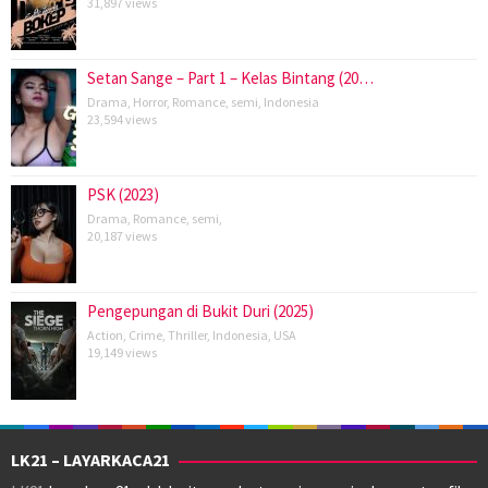
31,897 views
Setan Sange – Part 1 – Kelas Bintang (20…
Drama
,
Horror
,
Romance
,
semi
,
Indonesia
23,594 views
PSK (2023)
Drama
,
Romance
,
semi
,
20,187 views
Pengepungan di Bukit Duri (2025)
Action
,
Crime
,
Thriller
,
Indonesia
,
USA
19,149 views
LK21 – LAYARKACA21