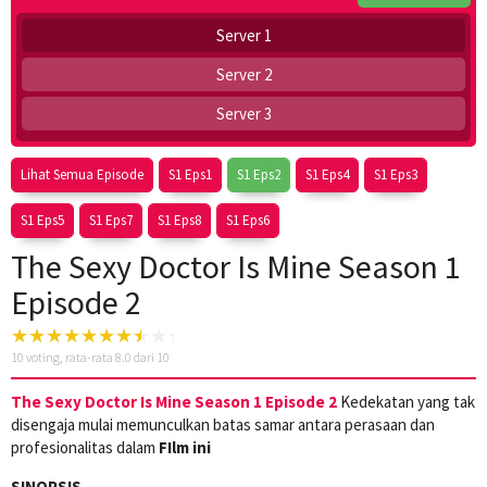
Server 1
Server 2
Server 3
Lihat Semua Episode
S1 Eps1
S1 Eps2
S1 Eps4
S1 Eps3
S1 Eps5
S1 Eps7
S1 Eps8
S1 Eps6
The Sexy Doctor Is Mine Season 1
Episode 2
10
voting, rata-rata
8.0
dari 10
The Sexy Doctor Is Mine Season 1 Episode 2
Kedekatan yang tak
disengaja mulai memunculkan batas samar antara perasaan dan
profesionalitas dalam
FIlm ini
SINOPSIS