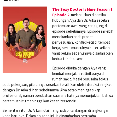
The Sexy Doctor Is Mine Season 1
Episode 2
melanjutkan dinamika
hubungan Alya dan Dr. Arka setelah
pertemuan awal yang canggung di
episode sebelumnya. Episode ini lebih
menekankan pada proses
penyesuaian, konflik kecil di tempat
kerja, serta munculnya ketertarikan
yang belum sepenuhnya disadari oleh
kedua tokoh utama.
Episode dibuka dengan Alya yang
kembali menjalani rutinitasnya di
rumah sakit. Meski berusaha fokus
pada pekerjaan, pikirannya sesekali teralihkan oleh interaksi singkat
dengan Dr. Arka di hari sebelumnya. Alya tetap menjaga sikap
profesional, namun perubahan suasana hatinya menunjukkan bahwa
pertemuan itu meninggalkan kesan tersendiri.
Sementara itu, Dr. Arka mulai menghadapi tantangan di lingkungan
kerja barunya. Dalam episode ini, ia digambarkan berusaha