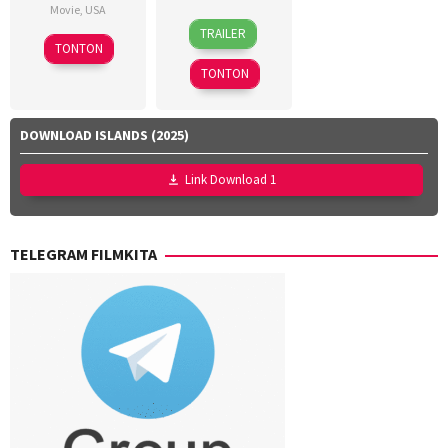
Movie
,
USA
14
Chad
TRAILER
21
Dave
Nov
Bishoff
TONTON
Sep
Thomas
2024
TONTON
2025
DOWNLOAD ISLANDS (2025)
Link Download 1
TELEGRAM FILMKITA