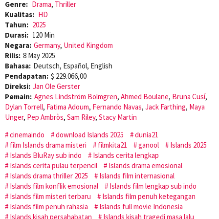
Genre:
Drama
,
Thriller
Kualitas:
HD
Tahun:
2025
Durasi:
120 Min
Negara:
Germany
,
United Kingdom
Rilis:
8 May 2025
Bahasa:
Deutsch, Español, English
Pendapatan:
$ 229.066,00
Direksi:
Jan Ole Gerster
Pemain:
Agnes Lindström Bolmgren
,
Ahmed Boulane
,
Bruna Cusí
,
Dylan Torrell
,
Fatima Adoum
,
Fernando Navas
,
Jack Farthing
,
Maya
Unger
,
Pep Ambròs
,
Sam Riley
,
Stacy Martin
cinemaindo
download Islands 2025
dunia21
film Islands drama misteri
filmkita21
ganool
Islands 2025
Islands BluRay sub indo
Islands cerita lengkap
Islands cerita pulau terpencil
Islands drama emosional
Islands drama thriller 2025
Islands film internasional
Islands film konflik emosional
Islands film lengkap sub indo
Islands film misteri terbaru
Islands film penuh ketegangan
Islands film penuh rahasia
Islands full movie Indonesia
Islands kisah persahabatan
Islands kisah tragedi masa lalu