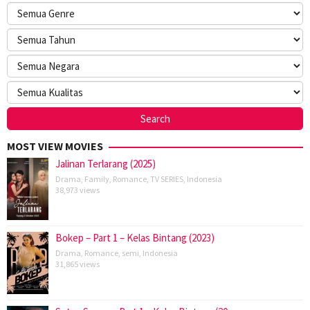
MOST VIEW MOVIES
Jalinan Terlarang (2025)
Drama
,
Family
,
Romance
,
TV SERIES
,
Indonesia
38,973 views
Bokep – Part 1 – Kelas Bintang (2023)
Drama
,
Romance
,
semi
,
Indonesia
31,865 views