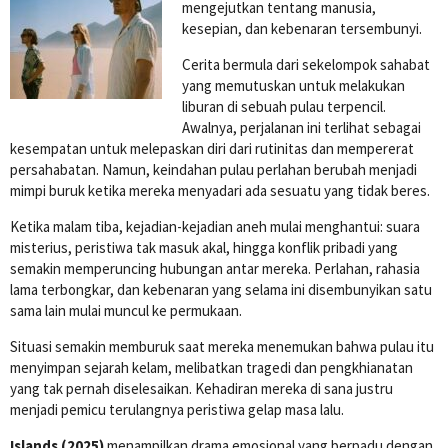
mengejutkan tentang manusia,
kesepian, dan kebenaran tersembunyi.
Cerita bermula dari sekelompok sahabat
yang memutuskan untuk melakukan
liburan di sebuah pulau terpencil.
Awalnya, perjalanan ini terlihat sebagai
kesempatan untuk melepaskan diri dari rutinitas dan mempererat
persahabatan. Namun, keindahan pulau perlahan berubah menjadi
mimpi buruk ketika mereka menyadari ada sesuatu yang tidak beres.
Ketika malam tiba, kejadian-kejadian aneh mulai menghantui: suara
misterius, peristiwa tak masuk akal, hingga konflik pribadi yang
semakin memperuncing hubungan antar mereka. Perlahan, rahasia
lama terbongkar, dan kebenaran yang selama ini disembunyikan satu
sama lain mulai muncul ke permukaan.
Situasi semakin memburuk saat mereka menemukan bahwa pulau itu
menyimpan sejarah kelam, melibatkan tragedi dan pengkhianatan
yang tak pernah diselesaikan. Kehadiran mereka di sana justru
menjadi pemicu terulangnya peristiwa gelap masa lalu.
Islands (2025)
menampilkan drama emosional yang berpadu dengan