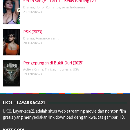
Setan Sange – Part 1 – Kelas Bintang (20…
Drama
,
Horror
,
Romance
,
semi
,
Indonesia
23,566 views
PSK (2023)
Drama
,
Romance
,
semi
,
20,156 views
Pengepungan di Bukit Duri (2025)
Action
,
Crime
,
Thriller
,
Indonesia
,
USA
19,128 views
LK21 – LAYARKACA21
LK21
Layarkaca21 adalah situs web streaming movie dan nonton film
gratis yang menyediakan link download dengan kwalitas gambar HD.
KATEGORI