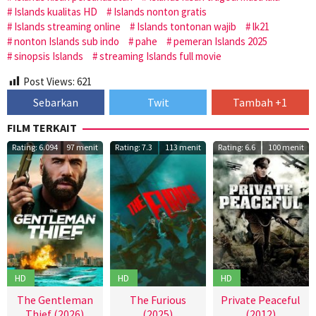
Islands kualitas HD
Islands nonton gratis
Islands streaming online
Islands tontonan wajib
lk21
nonton Islands sub indo
pahe
pemeran Islands 2025
sinopsis Islands
streaming Islands full movie
Post Views:
621
Sebarkan
Twit
Tambah +1
FILM TERKAIT
Rating: 6.094
97 menit
Rating: 7.3
113 menit
Rating: 6.6
100 menit
HD
HD
HD
The Gentleman
The Furious
Private Peaceful
Thief (2026)
(2025)
(2012)