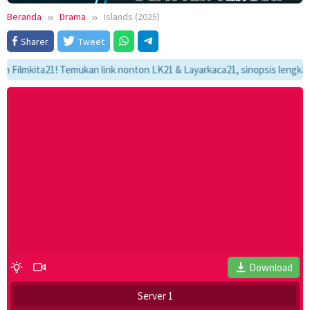
Beranda
Drama
Islands (2025)
Sharer
Tweet
kita21! Temukan link nonton LK21 & Layarkaca21, sinopsis lengkap, dan 
Download
Server 1