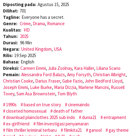
Diposting pada:
Agustus 15, 2025
Dilihat:
701
Tagline:
Everyone has a secret.
Genre:
Crime
,
Drama
,
Romance
Kualitas:
HD
Tahun:
2025
Durasi:
96 Min
Negara:
United Kingdom
,
USA
Rilis:
19 Sep 2025
Bahasa:
English
Direksi:
Carmen Emmi
,
Julia Zsolnay
,
Kara Haller
,
Liliana Scano
Pemain:
Alessandra Ford Balazs
,
Amy Forsyth
,
Christian Albright
,
Christian Cooke
,
Darius Fraser
,
Gabe Fazio
,
John Bedford Lloyd
,
Joseph Emmi
,
Luke Burke
,
Maria Dizzia
,
Marlene Mancini
,
Russell
Tovey
,
Sam Asa Brownstein
,
Tom Blyth
1990s
based on true story
cinemaindo
closeted homosexual
death of father
download plainclothes 2025 sub indo
dunia21
entrapment
ex-girlfriend
film investigasi penyamaran
film thriller kriminal terbaru
filmkita21
ganool
gay theme