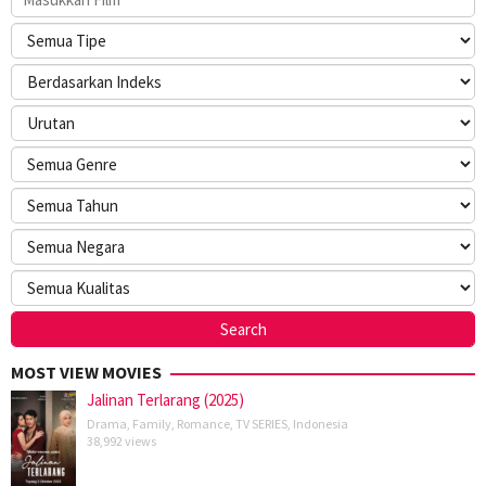
MOST VIEW MOVIES
Jalinan Terlarang (2025)
Drama
,
Family
,
Romance
,
TV SERIES
,
Indonesia
38,992 views