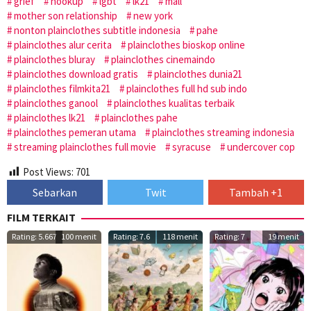
grief
hookup
lgbt
lk21
mall
mother son relationship
new york
nonton plainclothes subtitle indonesia
pahe
plainclothes alur cerita
plainclothes bioskop online
plainclothes bluray
plainclothes cinemaindo
plainclothes download gratis
plainclothes dunia21
plainclothes filmkita21
plainclothes full hd sub indo
plainclothes ganool
plainclothes kualitas terbaik
plainclothes lk21
plainclothes pahe
plainclothes pemeran utama
plainclothes streaming indonesia
streaming plainclothes full movie
syracuse
undercover cop
Post Views:
701
Sebarkan
Twit
Tambah +1
FILM TERKAIT
Rating: 5.667
100 menit
Rating: 7.6
118 menit
Rating: 7
19 menit