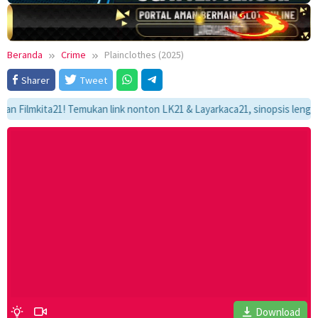
Beranda
Crime
Plainclothes (2025)
Sharer
Tweet
lmkita21! Temukan link nonton LK21 & Layarkaca21, sinopsis lengkap, da
Download