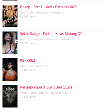
Bokep – Part 1 – Kelas Bintang (2023)
Drama
,
Romance
,
semi
,
Indonesia
31,895 views
Setan Sange – Part 1 – Kelas Bintang (20…
Drama
,
Horror
,
Romance
,
semi
,
Indonesia
23,590 views
PSK (2023)
Drama
,
Romance
,
semi
,
20,184 views
Pengepungan di Bukit Duri (2025)
Action
,
Crime
,
Thriller
,
Indonesia
,
USA
19,147 views