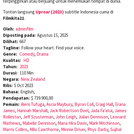
terpinggirkan atau berjuang untuk menemukan tempat di dunia.
Tonton langsung
Uproar (2023)
subtitle Indonesia cuma di
Filmkita21
.
Oleh:
adminfilm
Diposting pada:
Agustus 15, 2025
Dilihat:
667
Tagline:
Follow your heart. Find your voice.
Genre:
Comedy
,
Drama
Kualitas:
HD
Tahun:
2023
Durasi:
110 Min
Negara:
New Zealand
Rilis:
5 Oct 2023
Bahasa:
English,
Pendapatan:
$ 739.900,00
Pemain:
Aleni Tufuga
,
Ascia Maybury
,
Byron Coll
,
Craig Hall
,
Erana
James
,
Hannah Marshall
,
Jack Robertson Doel
,
Jada Fa’atui
,
James
Rolleston
,
Jeff Szusterman
,
John Leigh
,
Julian Dennison
,
Leonard
Mathews
,
Mabelle Dennison
,
Mana Hira Davis
,
Mark Mitchinson
,
Marris Collins
,
Milo Cawthorne
,
Minnie Driver
,
Rhys Darby
,
Sujhal