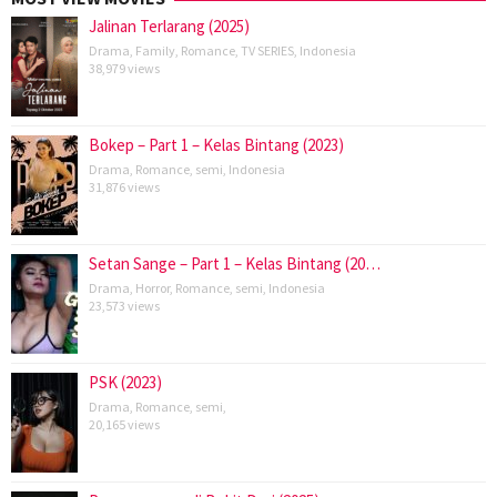
Jalinan Terlarang (2025)
Drama
,
Family
,
Romance
,
TV SERIES
,
Indonesia
38,979 views
Bokep – Part 1 – Kelas Bintang (2023)
Drama
,
Romance
,
semi
,
Indonesia
31,876 views
Setan Sange – Part 1 – Kelas Bintang (20…
Drama
,
Horror
,
Romance
,
semi
,
Indonesia
23,573 views
PSK (2023)
Drama
,
Romance
,
semi
,
20,165 views