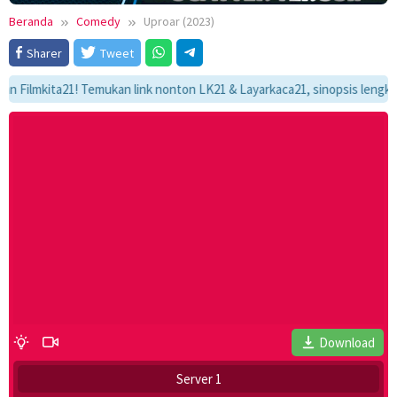
Beranda
Comedy
Uproar (2023)
Sharer
Tweet
mkita21! Temukan link nonton LK21 & Layarkaca21, sinopsis lengkap, dan
Download
Server 1