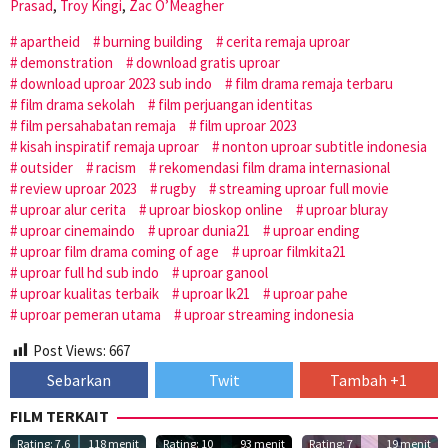
Prasad
,
Troy Kingi
,
Zac O’Meagher
apartheid
burning building
cerita remaja uproar
demonstration
download gratis uproar
download uproar 2023 sub indo
film drama remaja terbaru
film drama sekolah
film perjuangan identitas
film persahabatan remaja
film uproar 2023
kisah inspiratif remaja uproar
nonton uproar subtitle indonesia
outsider
racism
rekomendasi film drama internasional
review uproar 2023
rugby
streaming uproar full movie
uproar alur cerita
uproar bioskop online
uproar bluray
uproar cinemaindo
uproar dunia21
uproar ending
uproar film drama coming of age
uproar filmkita21
uproar full hd sub indo
uproar ganool
uproar kualitas terbaik
uproar lk21
uproar pahe
uproar pemeran utama
uproar streaming indonesia
Post Views:
667
Sebarkan
Twit
Tambah +1
FILM TERKAIT
Rating: 7.6
118 menit
Rating: 10
93 menit
Rating: 7
19 menit