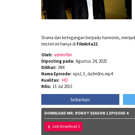
Drama dan ketegangan berpadu harmonis, menjadika
misteri ini hanya di
Filmkita21
.
Oleh:
adminfilm
Diposting pada:
Agustus 24, 2025
Dilihat:
384
Nama Episode:
eps1.3_da3m0ns.mp4
Kualitas:
HD
Rilis:
15 Jul 2015
Sebarkan
DOWNLOAD MR. ROBOT SEASON 1 EPISODE 4
Link Download 1