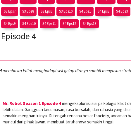
S3 Eps7
S3 Eps8
S3 Eps9
S3 Eps10
S4 Eps1
S4 Eps2
S4 Eps3
S4 Eps9
S4 Eps10
S4 Eps11
S4 Eps12
S4 Eps13
 Episode 4
4
membawa Elliot menghadapi sisi gelap dirinya sambil menyusun strat
Mr. Robot Season 1 Episode 4
mengeksplorasi sisi psikologis Elliot 
lebih dalam. Gangguan kecemasan, rasa bersalah, dan rahasia yang dis
semakin menghantuinya. Di tengah rencana besar fsociety, ancaman b
muncul dari pihak lawan, membuat taruhannya semakin tinggi.