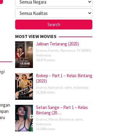
MOST VIEW MOVIES
Jalinan Terlarang (2025)
Drama
,
Family
,
Romance
,
TV SERIES
,
Indonesia
38,975 views
egi
Bokep – Part 1 – Kelas Bintang
(2023)
Drama
,
Romance
,
semi
,
Indonesia
31,868 views
dengan
Setan Sange – Part 1 – Kelas
impan
Bintang (20…
aru
Drama
,
Horror
,
Romance
,
semi
,
Indonesia
23,568 views