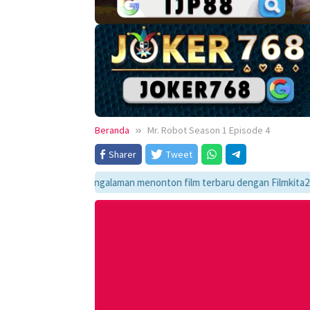
Beranda
Mr. Robot Season 1 Episode 4
Sharer
Tweet
Nikmati pengalaman menonton film terbaru dengan Filmkita21! Temukan