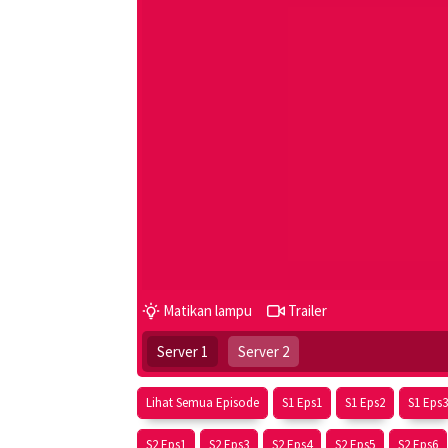
Matikan lampu
Trailer
Server 1
Server 2
Lihat Semua Episode
S1 Eps1
S1 Eps2
S1 Eps3
S2 Eps1
S2 Eps3
S2 Eps4
S2 Eps5
S2 Eps6