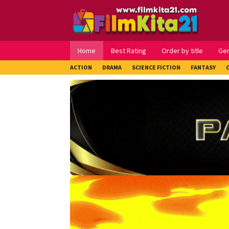
Loncat
ke
konten
Home
Best Rating
Order by title
Ge
ACTION
DRAMA
SCIENCE FICTION
FANTASY