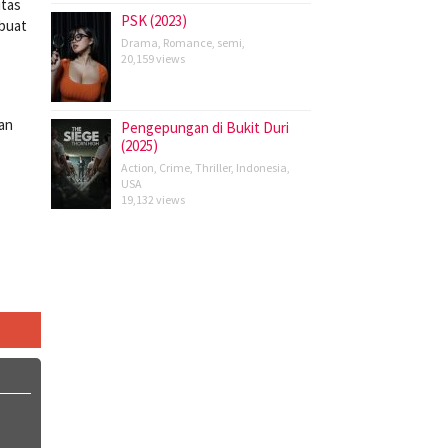
itas
PSK (2023)
buat
Drama
,
Romance
,
semi
,
20,159 views
kan
Pengepungan di Bukit Duri
(2025)
Action
,
Crime
,
Thriller
,
Indonesia
,
USA
19,132 views