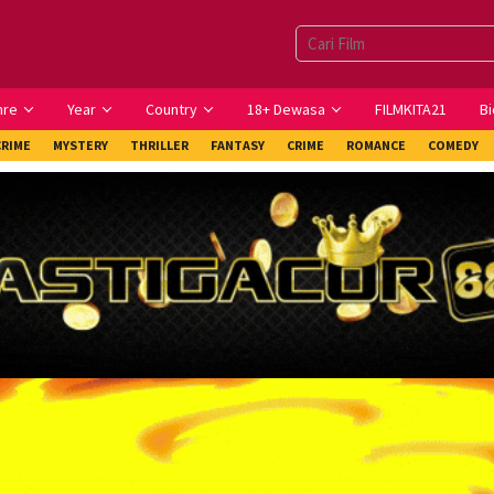
nre
Year
Country
18+ Dewasa
FILMKITA21
Bi
CRIME
MYSTERY
THRILLER
FANTASY
CRIME
ROMANCE
COMEDY