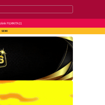
olink FILMKITA21
SEMI