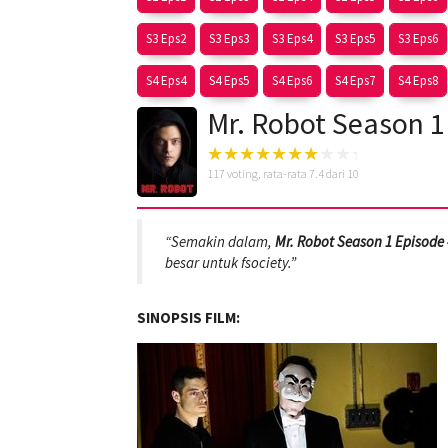
S3 Eps2
S3 Eps3
S3 Eps4
S3 Eps5
S3 Eps6
S4 Eps4
S4 Eps5
S4 Eps6
S4 Eps7
S4 Eps8
Mr. Robot Season 1
117
voting, rata-rata
7.4
dari 10
“Semakin dalam,
Mr. Robot Season 1 Episode 
besar untuk fsociety.”
SINOPSIS FILM: