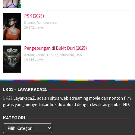
PSK (2023)
Drama
,
Romance
,
semi
,
20,142 views
Pengepungan di Bukit Duri (2025)
Action
,
Crime
,
Thriller
,
Indonesia
,
USA
19,116 views
LK21 – LAYARKACA21
LK21
Layarkaca21 adalah situs web streaming movie dan nonton film
gratis yang menyediakan link download dengan kwalitas gambar HD.
KATEGORI
Kategori