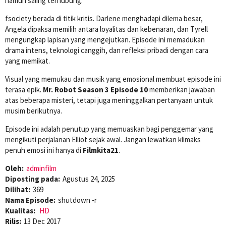
namun saling terhubung.
fsociety berada di titik kritis. Darlene menghadapi dilema besar,
Angela dipaksa memilih antara loyalitas dan kebenaran, dan Tyrell
mengungkap lapisan yang mengejutkan. Episode ini memadukan
drama intens, teknologi canggih, dan refleksi pribadi dengan cara
yang memikat.
Visual yang memukau dan musik yang emosional membuat episode ini
terasa epik.
Mr. Robot Season 3 Episode 10
memberikan jawaban
atas beberapa misteri, tetapi juga meninggalkan pertanyaan untuk
musim berikutnya.
Episode ini adalah penutup yang memuaskan bagi penggemar yang
mengikuti perjalanan Elliot sejak awal. Jangan lewatkan klimaks
penuh emosi ini hanya di
Filmkita21
.
Oleh:
adminfilm
Diposting pada:
Agustus 24, 2025
Dilihat:
369
Nama Episode:
shutdown -r
Kualitas:
HD
Rilis:
13 Dec 2017