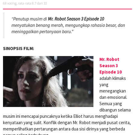
68
voting, rata-rata
8.7
dari 10
“Penutup musim di
Mr. Robot Season 3 Episode 10
menyatukan benang merah, mengungkap rahasia besar, dan
meninggalkan pertanyaan baru.”
SINOPSIS FILM:
Mr. Robot
Season 3
Episode 10
adalah klimaks
yang
menegangkan
dan emosional.
Semua yang
dibangun selama
musim ini mencapai puncaknya ketika Elliot harus menghadapi
kenyataan yang sulit. Konflik dengan Mr. Robot menjadi pusat cerita,
memperlihatkan pertarungan antara dua sisi dirinya yang berbeda