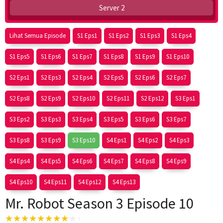
Server 2
Lihat Semua Episode
S1 Eps1
S1 Eps2
S1 Eps3
S1 Eps4
S1 Eps5
S1 Eps6
S1 Eps7
S1 Eps8
S1 Eps9
S1 Eps10
S2 Eps1
S2 Eps3
S2 Eps4
S2 Eps5
S2 Eps6
S2 Eps7
S2 Eps8
S2 Eps9
S2 Eps10
S2 Eps11
S2 Eps12
S3 Eps1
S3 Eps2
S3 Eps3
S3 Eps4
S3 Eps5
S3 Eps6
S3 Eps7
S3 Eps8
S3 Eps9
S3 Eps10
S4 Eps1
S4 Eps2
S4 Eps3
S4 Eps4
S4 Eps5
S4 Eps6
S4 Eps7
S4 Eps8
S4 Eps9
S4 Eps10
S4 Eps11
S4 Eps12
S4 Eps13
Mr. Robot Season 3 Episode 10