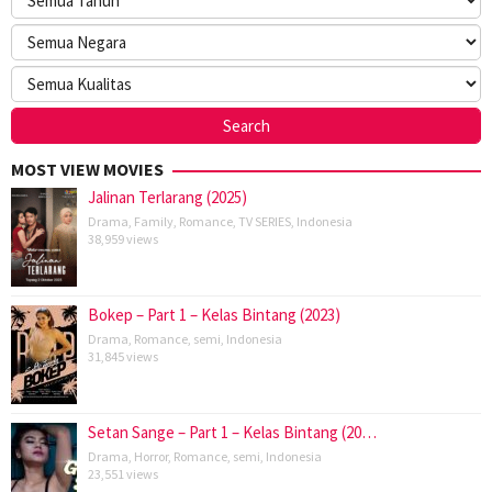
MOST VIEW MOVIES
Jalinan Terlarang (2025)
Drama
,
Family
,
Romance
,
TV SERIES
,
Indonesia
38,959 views
Bokep – Part 1 – Kelas Bintang (2023)
Drama
,
Romance
,
semi
,
Indonesia
31,845 views
Setan Sange – Part 1 – Kelas Bintang (20…
Drama
,
Horror
,
Romance
,
semi
,
Indonesia
23,551 views