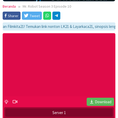
Beranda
Mr. Robot Season 3 Episode 10
Sharer
Tweet
ilmkita21! Temukan link nonton LK21 & Layarkaca21, sinopsis lengkap, d
Download
Server 1