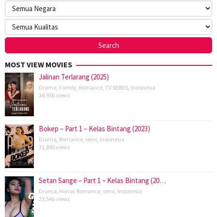
MOST VIEW MOVIES
Jalinan Terlarang (2025)
Drama
,
Family
,
Romance
,
TV SERIES
,
Indonesia
38,956 views
Bokep – Part 1 – Kelas Bintang (2023)
Drama
,
Romance
,
semi
,
Indonesia
31,840 views
Setan Sange – Part 1 – Kelas Bintang (20…
Drama
,
Horror
,
Romance
,
semi
,
Indonesia
23,546 views