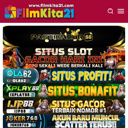
Loncat
ke
konten