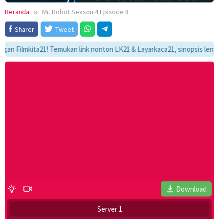
Beranda
Mr. Robot Season 4 Episode 8
Sharer
Tweet
Filmkita21! Temukan link nonton LK21 & Layarkaca21, sinopsis lengkap, 
Download
Server 1