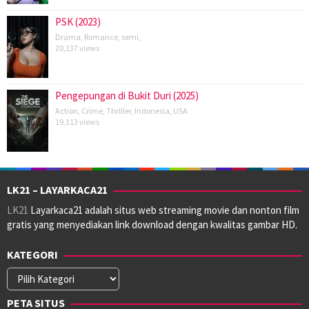
PSK (2023)
Drama
,
Romance
,
semi
,
20,137 views
Pengepungan di Bukit Duri (2025)
Action
,
Crime
,
Thriller
,
Indonesia
,
USA
19,113 views
LK21 – LAYARKACA21
LK21
Layarkaca21 adalah situs web streaming movie dan nonton film
gratis yang menyediakan link download dengan kwalitas gambar HD.
KATEGORI
Kategori
PETA SITUS