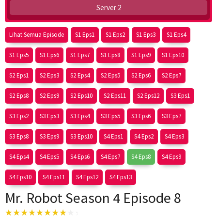
Server 2
Lihat Semua Episode
S1 Eps1
S1 Eps2
S1 Eps3
S1 Eps4
S1 Eps5
S1 Eps6
S1 Eps7
S1 Eps8
S1 Eps9
S1 Eps10
S2 Eps1
S2 Eps3
S2 Eps4
S2 Eps5
S2 Eps6
S2 Eps7
S2 Eps8
S2 Eps9
S2 Eps10
S2 Eps11
S2 Eps12
S3 Eps1
S3 Eps2
S3 Eps3
S3 Eps4
S3 Eps5
S3 Eps6
S3 Eps7
S3 Eps8
S3 Eps9
S3 Eps10
S4 Eps1
S4 Eps2
S4 Eps3
S4 Eps4
S4 Eps5
S4 Eps6
S4 Eps7
S4 Eps8
S4 Eps9
S4 Eps10
S4 Eps11
S4 Eps12
S4 Eps13
Mr. Robot Season 4 Episode 8