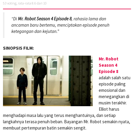
53
voting, rata-rata
8.6
dari 10
“Di
Mr. Robot Season 4 Episode 8
, rahasia lama dan
ancaman baru bertemu, menciptakan episode penuh
ketegangan dan kejutan.”
SINOPSIS FILM:
Mr. Robot
Season 4
Episode 8
adalah salah satu
episode paling
emosional dan
menegangkan di
musim terakhir.
Elliot harus
menghadapi masa lalu yang terus menghantuinya, dan setiap
langkahnya terasa penuh beban. Bayangan Mr. Robot semakin nyata,
membuat pertempuran batin semakin sengit.