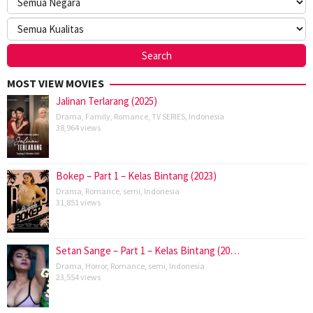
MOST VIEW MOVIES
Jalinan Terlarang (2025)
Drama
,
Family
,
Romance
,
TV SERIES
,
Indonesia
38,964 views
Bokep – Part 1 – Kelas Bintang (2023)
Drama
,
Romance
,
semi
,
Indonesia
31,851 views
Setan Sange – Part 1 – Kelas Bintang (20…
Drama
,
Horror
,
Romance
,
semi
,
Indonesia
23,554 views