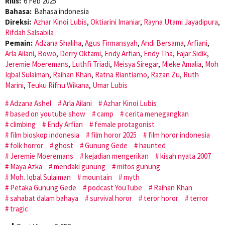
Rilis:
6 Feb 2025
Bahasa:
Bahasa indonesia
Direksi:
Azhar Kinoi Lubis
,
Oktiarini Imaniar
,
Rayna Utami Jayadipura
,
Rifdah Salsabila
Pemain:
Adzana Shaliha
,
Agus Firmansyah
,
Andi Bersama
,
Arfiani
,
Arla Ailani
,
Bowo
,
Derry Oktami
,
Endy Arfian
,
Endy Tha
,
Fajar Sidik
,
Jeremie Moeremans
,
Luthfi Triadi
,
Meisya Siregar
,
Mieke Amalia
,
Moh
Iqbal Sulaiman
,
Raihan Khan
,
Ratna Riantiarno
,
Razan Zu
,
Ruth
Marini
,
Teuku Rifnu Wikana
,
Umar Lubis
Adzana Ashel
Arla Ailani
Azhar Kinoi Lubis
based on youtube show
camp
cerita menegangkan
climbing
Endy Arfian
female protagonist
film bioskop indonesia
film horor 2025
film horor indonesia
folk horror
ghost
Gunung Gede
haunted
Jeremie Moeremans
kejadian mengerikan
kisah nyata 2007
Maya Azka
mendaki gunung
mitos gunung
Moh. Iqbal Sulaiman
mountain
myth
Petaka Gunung Gede
podcast YouTube
Raihan Khan
sahabat dalam bahaya
survival horor
teror horor
terror
tragic