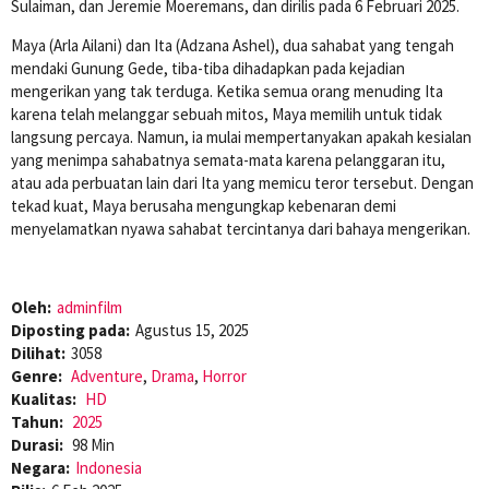
Sulaiman, dan Jeremie Moeremans, dan dirilis pada 6 Februari 2025.
Maya (Arla Ailani) dan Ita (Adzana Ashel), dua sahabat yang tengah
mendaki Gunung Gede, tiba-tiba dihadapkan pada kejadian
mengerikan yang tak terduga. Ketika semua orang menuding Ita
karena telah melanggar sebuah mitos, Maya memilih untuk tidak
langsung percaya. Namun, ia mulai mempertanyakan apakah kesialan
yang menimpa sahabatnya semata-mata karena pelanggaran itu,
atau ada perbuatan lain dari Ita yang memicu teror tersebut. Dengan
tekad kuat, Maya berusaha mengungkap kebenaran demi
menyelamatkan nyawa sahabat tercintanya dari bahaya mengerikan.
Oleh:
adminfilm
Diposting pada:
Agustus 15, 2025
Dilihat:
3058
Genre:
Adventure
,
Drama
,
Horror
Kualitas:
HD
Tahun:
2025
Durasi:
98 Min
Negara:
Indonesia