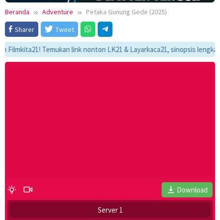
Beranda
Adventure
Petaka Gunung Gede (2025)
Sharer
Tweet
mkita21! Temukan link nonton LK21 & Layarkaca21, sinopsis lengkap, dan 
Download
Server 1