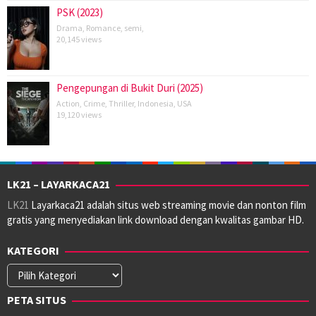
PSK (2023)
Drama
,
Romance
,
semi
,
20,145 views
Pengepungan di Bukit Duri (2025)
Action
,
Crime
,
Thriller
,
Indonesia
,
USA
19,120 views
LK21 – LAYARKACA21
LK21
Layarkaca21 adalah situs web streaming movie dan nonton film
gratis yang menyediakan link download dengan kwalitas gambar HD.
KATEGORI
Kategori
PETA SITUS