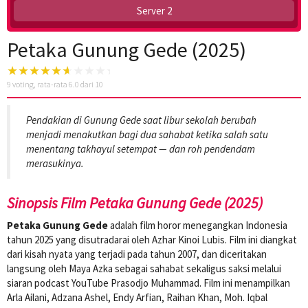
Server 2
Petaka Gunung Gede (2025)
9
voting, rata-rata
6.0
dari 10
Pendakian di Gunung Gede saat libur sekolah berubah
menjadi menakutkan bagi dua sahabat ketika salah satu
menentang takhayul setempat — dan roh pendendam
merasukinya.
Sinopsis Film Petaka Gunung Gede (2025)
Petaka Gunung Gede
adalah film horor menegangkan Indonesia
tahun 2025 yang disutradarai oleh Azhar Kinoi Lubis. Film ini diangkat
dari kisah nyata yang terjadi pada tahun 2007, dan diceritakan
langsung oleh Maya Azka sebagai sahabat sekaligus saksi melalui
siaran podcast YouTube Prasodjo Muhammad. Film ini menampilkan
Arla Ailani, Adzana Ashel, Endy Arfian, Raihan Khan, Moh. Iqbal