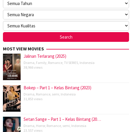
MOST VIEW MOVIES
Jalinan Terlarang (2025)
Drama
,
Family
,
Romance
,
TV SERIES
,
Indonesia
38,966 views
Bokep – Part 1 – Kelas Bintang (2023)
Drama
,
Romance
,
semi
,
Indonesia
31,853 views
Setan Sange – Part 1 – Kelas Bintang (20…
Drama
,
Horror
,
Romance
,
semi
,
Indonesia
23,557 views