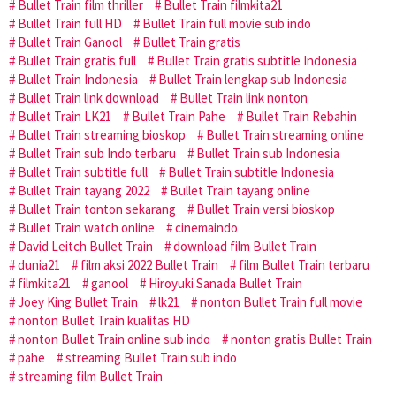
Bullet Train film thriller
Bullet Train filmkita21
Bullet Train full HD
Bullet Train full movie sub indo
Bullet Train Ganool
Bullet Train gratis
Bullet Train gratis full
Bullet Train gratis subtitle Indonesia
Bullet Train Indonesia
Bullet Train lengkap sub Indonesia
Bullet Train link download
Bullet Train link nonton
Bullet Train LK21
Bullet Train Pahe
Bullet Train Rebahin
Bullet Train streaming bioskop
Bullet Train streaming online
Bullet Train sub Indo terbaru
Bullet Train sub Indonesia
Bullet Train subtitle full
Bullet Train subtitle Indonesia
Bullet Train tayang 2022
Bullet Train tayang online
Bullet Train tonton sekarang
Bullet Train versi bioskop
Bullet Train watch online
cinemaindo
David Leitch Bullet Train
download film Bullet Train
dunia21
film aksi 2022 Bullet Train
film Bullet Train terbaru
filmkita21
ganool
Hiroyuki Sanada Bullet Train
Joey King Bullet Train
lk21
nonton Bullet Train full movie
nonton Bullet Train kualitas HD
nonton Bullet Train online sub indo
nonton gratis Bullet Train
pahe
streaming Bullet Train sub indo
streaming film Bullet Train