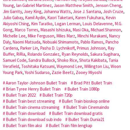
Young
,
Ian Gabriel Martinez
,
Jason Matthew Smith
,
Jenson Cheng
,
Jim Garrity
,
Joey King
,
Johanna Watts
,
Jose J. Santana
,
Josh Cruze
,
Julio Gabay
,
Kamil Aydin
,
Kaori Taketani
,
Karen Fukuhara
,
Kevin
Akiyoshi Ching
,
Kim Taratko
,
Logan Lerman
,
Louis Delavenne
,
M.G.
Gong
,
Marco Torres
,
Masashi Ishizuka
,
Masi Oka
,
Michael Shannon
,
Michelle Lee
,
Mike Ferguson
,
Miles Marz
,
Minchi Murakami
,
Nancy
Daly
,
Naomi Matsuda
,
Nobuaki Shimamoto
,
Pablo Ramos
,
Pancho
Cardena
,
Parker Lin
,
Pasha D. Lychnikoff
,
Primus Johnson
,
Ray
Buffer
,
RiRia
,
Rolando Gonzalez
,
Ryan Reynolds
,
Sakura Sugihara
,
Samuel Code
,
Sandra Bullock
,
Shoko Rice
,
Shota Kakibata
,
Tania
Verafield
,
Toshitaka Katsumi
,
Waymond Lee
,
Willington Liu
,
Woon
Young Park
,
Yoshi Sudarso
,
Zazie Beetz
,
Zooey Miyoshi
Aaron Taylor-Johnson Bullet Train
Brad Pitt Bullet Train
Brian Tyree Henry Bullet Train
Bullet Train 1080p
Bullet Train 2022
Bullet Train 720p
Bullet Train best streaming
Bullet Train bioskop online
Bullet Train cinema streaming
Bullet Train Cinemaindo
Bullet Train download
Bullet Train download gratis
Bullet Train download sub indo
Bullet Train Dunia21
Bullet Train film aksi
Bullet Train film lengkap