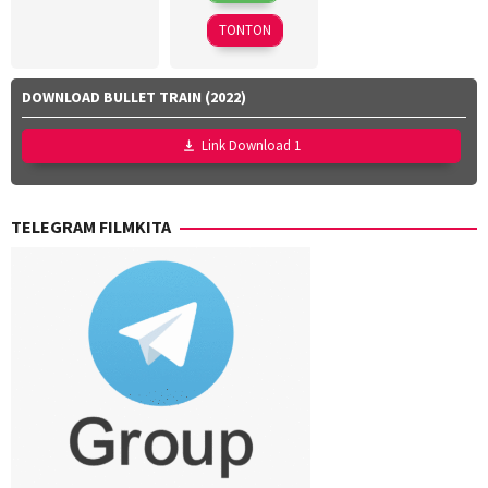
2026
Lubis
,
TONTON
Hollynov
Renafia
,
Mutia
DOWNLOAD BULLET TRAIN (2022)
Effendi
,
Nurul
Link Download 1
Ravika
TELEGRAM FILMKITA