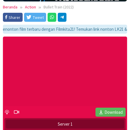
Beranda
Action
Bullet Train (2022)
Sharer
Tweet
on film terbaru dengan Filmkita21! Temukan link nonton LK21 & Layarkac
Download
Server 1