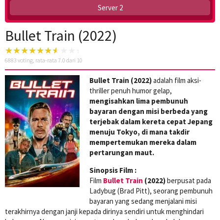
Server 2
Bullet Train (2022)
6883
voting, rata-rata
7.0
dari 10
Bullet Train (2022)
adalah film aksi-
thriller penuh humor gelap,
mengisahkan lima pembunuh
bayaran dengan misi berbeda yang
terjebak dalam kereta cepat Jepang
menuju Tokyo, di mana takdir
mempertemukan mereka dalam
pertarungan maut.
Sinopsis Film :
Film
Bullet Train
(2022)
berpusat pada
Ladybug (Brad Pitt), seorang pembunuh
bayaran yang sedang menjalani misi
terakhirnya dengan janji kepada dirinya sendiri untuk menghindari