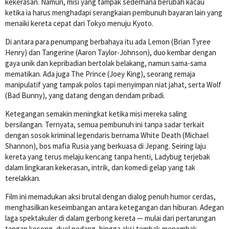
kekerasan. Namun, misi yang tampak sederhana berubah kacau
ketika ia harus menghadapi serangkaian pembunuh bayaran lain yang
menaiki kereta cepat dari Tokyo menuju Kyoto.
Di antara para penumpang berbahaya itu ada Lemon (Brian Tyree
Henry) dan Tangerine (Aaron Taylor-Johnson), duo kembar dengan
gaya unik dan kepribadian bertolak belakang, namun sama-sama
mematikan. Ada juga The Prince (Joey King), seorang remaja
manipulatif yang tampak polos tapi menyimpan niat jahat, serta Wolf
(Bad Bunny), yang datang dengan dendam pribadi.
Ketegangan semakin meningkat ketika misi mereka saling
bersilangan. Ternyata, semua pembunuh ini tanpa sadar terkait
dengan sosok kriminal legendaris bernama White Death (Michael
Shannon), bos mafia Rusia yang berkuasa di Jepang. Seiring laju
kereta yang terus melaju kencang tanpa henti, Ladybug terjebak
dalam lingkaran kekerasan, intrik, dan komedi gelap yang tak
terelakkan.
Film ini memadukan aksi brutal dengan dialog penuh humor cerdas,
menghasilkan keseimbangan antara ketegangan dan hiburan. Adegan
laga spektakuler di dalam gerbong kereta — mulai dari pertarungan
tangan kosong, duel pedang, hingga aksi tembak-menembak —