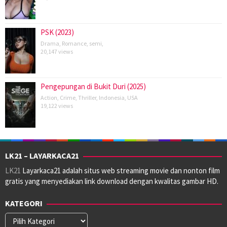
PSK (2023)
Drama
,
Romance
,
semi
,
20,147 views
Pengepungan di Bukit Duri (2025)
Action
,
Crime
,
Thriller
,
Indonesia
,
USA
19,122 views
LK21 – LAYARKACA21
LK21
Layarkaca21 adalah situs web streaming movie dan nonton film
gratis yang menyediakan link download dengan kwalitas gambar HD.
KATEGORI
Kategori