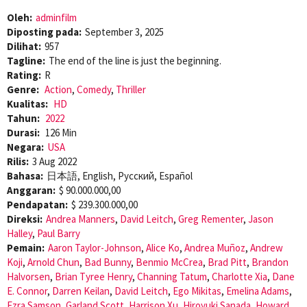
Oleh:
adminfilm
Diposting pada:
September 3, 2025
Dilihat:
957
Tagline:
The end of the line is just the beginning.
Rating:
R
Genre:
Action
,
Comedy
,
Thriller
Kualitas:
HD
Tahun:
2022
Durasi:
126 Min
Negara:
USA
Rilis:
3 Aug 2022
Bahasa:
日本語, English, Pусский, Español
Anggaran:
$ 90.000.000,00
Pendapatan:
$ 239.300.000,00
Direksi:
Andrea Manners
,
David Leitch
,
Greg Rementer
,
Jason
Halley
,
Paul Barry
Pemain:
Aaron Taylor-Johnson
,
Alice Ko
,
Andrea Muñoz
,
Andrew
Koji
,
Arnold Chun
,
Bad Bunny
,
Benmio McCrea
,
Brad Pitt
,
Brandon
Halvorsen
,
Brian Tyree Henry
,
Channing Tatum
,
Charlotte Xia
,
Dane
E. Connor
,
Darren Keilan
,
David Leitch
,
Ego Mikitas
,
Emelina Adams
,
Ezra Samson
,
Garland Scott
,
Harrison Xu
,
Hiroyuki Sanada
,
Howard