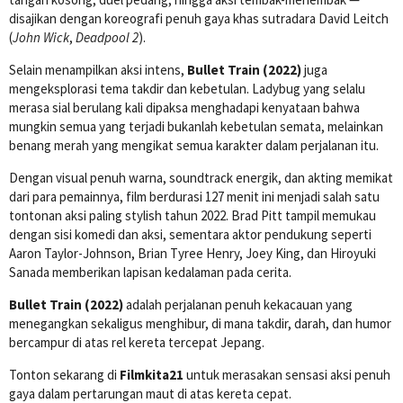
disajikan dengan koreografi penuh gaya khas sutradara David Leitch
(
John Wick
,
Deadpool 2
).
Selain menampilkan aksi intens,
Bullet Train (2022)
juga
mengeksplorasi tema takdir dan kebetulan. Ladybug yang selalu
merasa sial berulang kali dipaksa menghadapi kenyataan bahwa
mungkin semua yang terjadi bukanlah kebetulan semata, melainkan
benang merah yang mengikat semua karakter dalam perjalanan itu.
Dengan visual penuh warna, soundtrack energik, dan akting memikat
dari para pemainnya, film berdurasi 127 menit ini menjadi salah satu
tontonan aksi paling stylish tahun 2022. Brad Pitt tampil memukau
dengan sisi komedi dan aksi, sementara aktor pendukung seperti
Aaron Taylor-Johnson, Brian Tyree Henry, Joey King, dan Hiroyuki
Sanada memberikan lapisan kedalaman pada cerita.
Bullet Train (2022)
adalah perjalanan penuh kekacauan yang
menegangkan sekaligus menghibur, di mana takdir, darah, dan humor
bercampur di atas rel kereta tercepat Jepang.
Tonton sekarang di
Filmkita21
untuk merasakan sensasi aksi penuh
gaya dalam pertarungan maut di atas kereta cepat.