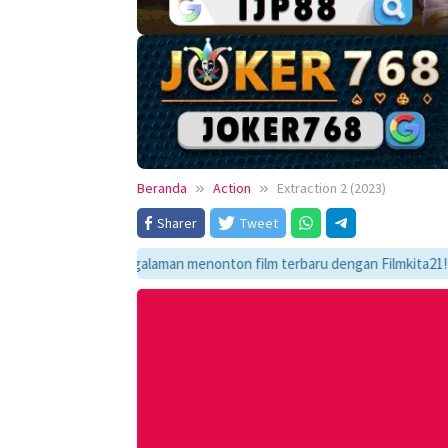
Beranda
Action
Extraction 2 (2023)
Sharer
Tweet
ikmati pengalaman menonton film terbaru dengan Filmkita21! Temukan link