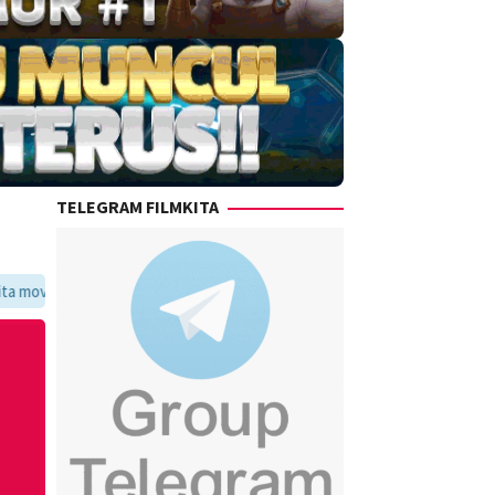
TELEGRAM FILMKITA
voritmu dalam satu tempat yang praktis dan update setiap hari.