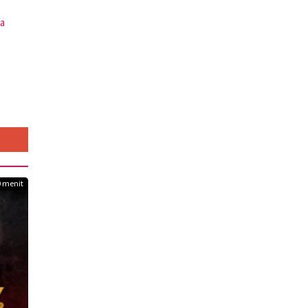
ga
0 menit