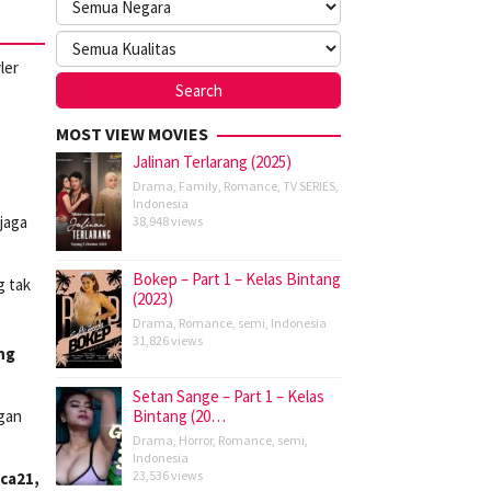
ler
MOST VIEW MOVIES
Jalinan Terlarang (2025)
Drama
,
Family
,
Romance
,
TV SERIES
,
Indonesia
jaga
38,948 views
Bokep – Part 1 – Kelas Bintang
g tak
(2023)
Drama
,
Romance
,
semi
,
Indonesia
31,826 views
ng
Setan Sange – Part 1 – Kelas
ngan
Bintang (20…
Drama
,
Horror
,
Romance
,
semi
,
Indonesia
23,536 views
ca21,