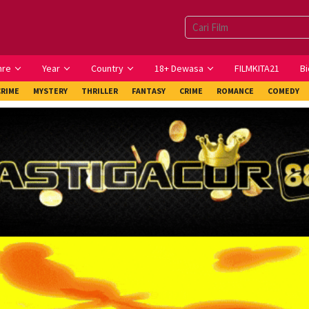
nre
Year
Country
18+ Dewasa
FILMKITA21
Bi
CRIME
MYSTERY
THRILLER
FANTASY
CRIME
ROMANCE
COMEDY