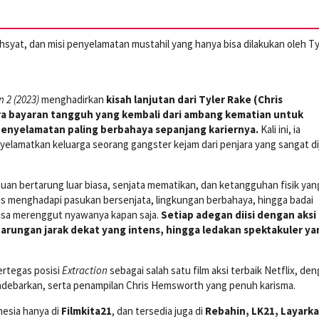
ahsyat, dan misi penyelamatan mustahil yang hanya bisa dilakukan oleh Ty
n 2 (2023)
menghadirkan
kisah lanjutan dari Tyler Rake (Chris
a bayaran tangguh yang kembali dari ambang kematian untuk
penyelamatan paling berbahaya sepanjang kariernya.
Kali ini, ia
elamatkan keluarga seorang gangster kejam dari penjara yang sangat di
n bertarung luar biasa, senjata mematikan, dan ketangguhan fisik yan
rus menghadapi pasukan bersenjata, lingkungan berbahaya, hingga badai
isa merenggut nyawanya kapan saja.
Setiap adegan diisi dengan aksi
arungan jarak dekat yang intens, hingga ledakan spektakuler ya
ertegas posisi
Extraction
sebagai salah satu film aksi terbaik Netflix, de
ndebarkan, serta penampilan Chris Hemsworth yang penuh karisma.
nesia hanya di
Filmkita21
, dan tersedia juga di
Rebahin, LK21, Layarka