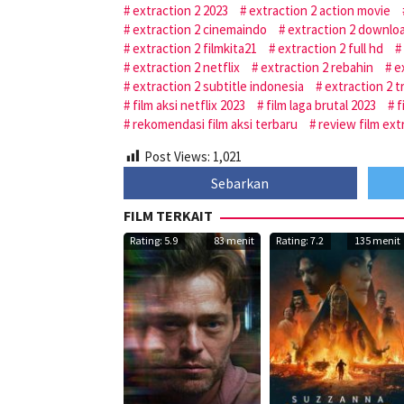
extraction 2 2023
extraction 2 action movie
extraction 2 cinemaindo
extraction 2 downlo
extraction 2 filmkita21
extraction 2 full hd
extraction 2 netflix
extraction 2 rebahin
e
extraction 2 subtitle indonesia
extraction 2 tr
film aksi netflix 2023
film laga brutal 2023
f
rekomendasi film aksi terbaru
review film ext
Post Views:
1,021
Sebarkan
FILM TERKAIT
Rating: 5.9
83 menit
Rating: 7.2
135 menit