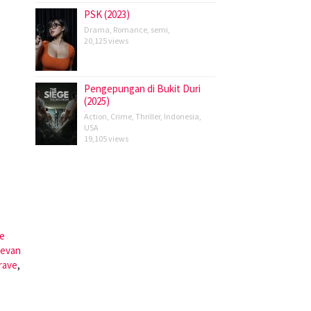
PSK (2023)
Drama
,
Romance
,
semi
,
20,125 views
Pengepungan di Bukit Duri
(2025)
Action
,
Crime
,
Thriller
,
Indonesia
,
USA
19,105 views
e
evan
rave
,