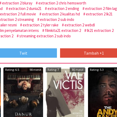
extraction 2 bluray
extraction 2 chris hemsworth
ad
extraction 2 dunia21
extraction 2 ending
extraction 2 film la
extraction 2 full movie
extraction 2 kualitas hd
extraction 2 lk21
xtraction 2 streaming
extraction 2 sub indo
ailer resmi
extraction 2 tyler rake
extraction 2 webdl
ilm penyelamatan intens
filmkita21 extraction 2
lk21 extraction 2
raction 2
streaming extraction 2 sub indo
Twit
Tambah +1
Rating: 6.5
98 menit
Rating: 7
86 menit
Rating: 5.3
7