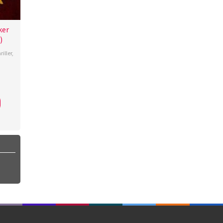
ker
)
riller
,