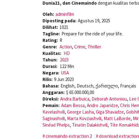
Dunia21, dan Cinemaindo
dengan kualitas terba
Oleh:
adminfilm
Diposting pada:
Agustus 19, 2025
Dilihat:
1021
Tagline:
Prepare for the ride of your life.
Rating:
R
Genre:
Action
,
Crime
,
Thriller
Kualitas:
HD
Tahun:
2023
Durasi:
122 Min
Negara:
USA
Rilis:
9 Jun 2023
Bahasa:
English, Deutsch, ქართული, Français
Anggaran:
$ 65.000.000,00
Direksi:
Andra Barbuica
,
Deborah Antoniou
,
Lee 
Pemain:
Adam Bessa
,
Andro Japaridze
,
Chris He
Kavelashvili
,
George Lasha
,
Giga Shavadze
,
Golshi
Saginashvili
,
Marta Kovziashvili
,
Matt LaBorde
,
Mir
Sinéad Phelps
,
Tinatin Dalakishvili
,
Tite Komakhid
cinemaindo extraction 2
download extraction 