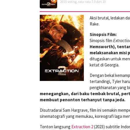
2655
voting, rata-rata
7.0
dari 10
Aksi brutal, ledakan d
Rake.
Sinopsis Film:
Sinopsis film
Extractio
Hemsworth), tentar
melaksanakan misi 
ditugaskan untuk meny
ketat di Georgia.
Dengan bekal kemampua
tertandingi, Tyler ha
pengkhianatan yang b
menegangkan, dari baku tembak brutal, pert
membuat penonton terhanyut tanpa jeda.
Disutradarai Sam Hargrave, film ini semakin memp
sinematografi yang memukau, koreografi laga me
Tonton langsung
Extraction 2
(2023) subtitle Indo