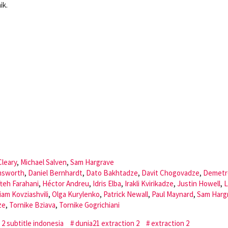
ik.
Cleary
,
Michael Salven
,
Sam Hargrave
msworth
,
Daniel Bernhardt
,
Dato Bakhtadze
,
Davit Chogovadze
,
Demetr
fteh Farahani
,
Héctor Andreu
,
Idris Elba
,
Irakli Kvirikadze
,
Justin Howell
,
L
iam Kovziashvili
,
Olga Kurylenko
,
Patrick Newall
,
Paul Maynard
,
Sam Harg
ze
,
Tornike Bziava
,
Tornike Gogrichiani
2 subtitle indonesia
dunia21 extraction 2
extraction 2