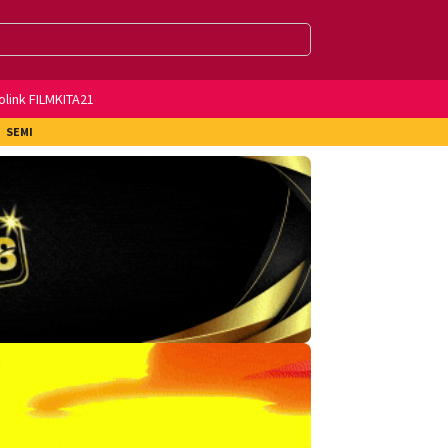
olink FILMKITA21
SEMI