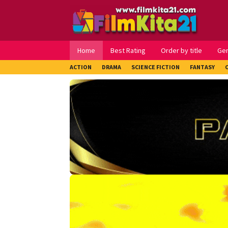
Loncat
ke
konten
Home
Best Rating
Order by title
Ge
ACTION
DRAMA
SCIENCE FICTION
FANTASY