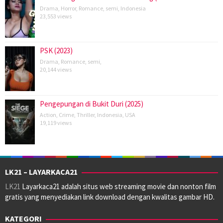
Drama
,
Horror
,
Romance
,
semi
,
Indonesia
23,553 views
PSK (2023)
Drama
,
Romance
,
semi
,
20,144 views
Pengepungan di Bukit Duri (2025)
Action
,
Crime
,
Thriller
,
Indonesia
,
USA
19,119 views
LK21 – LAYARKACA21
LK21
Layarkaca21 adalah situs web streaming movie dan nonton film
gratis yang menyediakan link download dengan kwalitas gambar HD.
KATEGORI