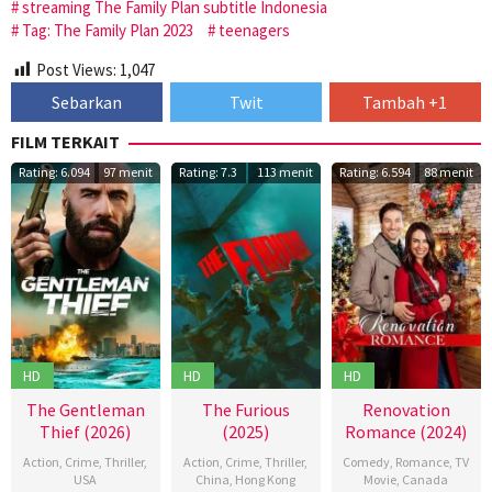
streaming The Family Plan subtitle Indonesia
Tag: The Family Plan 2023
teenagers
Post Views:
1,047
Sebarkan
Twit
Tambah +1
FILM TERKAIT
Rating: 6.094
97 menit
Rating: 7.3
113 menit
Rating: 6.594
88 menit
HD
HD
HD
The Gentleman
The Furious
Renovation
Thief (2026)
(2025)
Romance (2024)
Action
,
Crime
,
Thriller
,
Action
,
Crime
,
Thriller
,
Comedy
,
Romance
,
TV
USA
China
,
Hong Kong
Movie
,
Canada