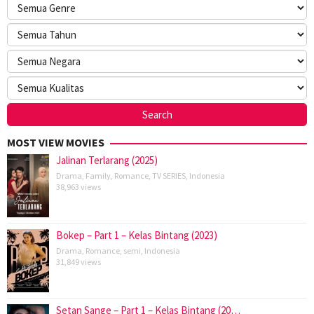
MOST VIEW MOVIES
Jalinan Terlarang (2025)
Drama
,
Family
,
Romance
,
TV SERIES
,
Indonesia
38,963 views
Bokep – Part 1 – Kelas Bintang (2023)
Drama
,
Romance
,
semi
,
Indonesia
31,849 views
Setan Sange – Part 1 – Kelas Bintang (20…