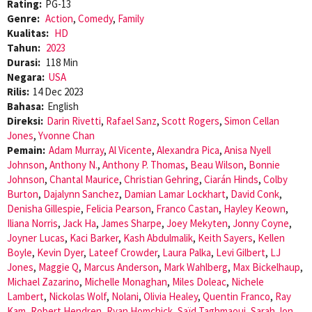
Rating:
PG-13
Genre:
Action
,
Comedy
,
Family
Kualitas:
HD
Tahun:
2023
Durasi:
118 Min
Negara:
USA
Rilis:
14 Dec 2023
Bahasa:
English
Direksi:
Darin Rivetti
,
Rafael Sanz
,
Scott Rogers
,
Simon Cellan
Jones
,
Yvonne Chan
Pemain:
Adam Murray
,
Al Vicente
,
Alexandra Pica
,
Anisa Nyell
Johnson
,
Anthony N.
,
Anthony P. Thomas
,
Beau Wilson
,
Bonnie
Johnson
,
Chantal Maurice
,
Christian Gehring
,
Ciarán Hinds
,
Colby
Burton
,
Dajalynn Sanchez
,
Damian Lamar Lockhart
,
David Conk
,
Denisha Gillespie
,
Felicia Pearson
,
Franco Castan
,
Hayley Keown
,
Iliana Norris
,
Jack Ha
,
James Sharpe
,
Joey Mekyten
,
Jonny Coyne
,
Joyner Lucas
,
Kaci Barker
,
Kash Abdulmalik
,
Keith Sayers
,
Kellen
Boyle
,
Kevin Dyer
,
Lateef Crowder
,
Laura Palka
,
Levi Gilbert
,
LJ
Jones
,
Maggie Q
,
Marcus Anderson
,
Mark Wahlberg
,
Max Bickelhaup
,
Michael Zazarino
,
Michelle Monaghan
,
Miles Doleac
,
Nichele
Lambert
,
Nickolas Wolf
,
Nolani
,
Olivia Healey
,
Quentin Franco
,
Ray
Kam
,
Robert Hendren
,
Ryan Homchick
,
Saïd Taghmaoui
,
Sarah Jon
,