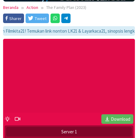
Beranda
Action
The Family Plan (2023)
Sharer
Tweet
kita21! Temukan link nonton LK21 & Layarkaca21, sinopsis lengkap, dan 
Download
Server 1