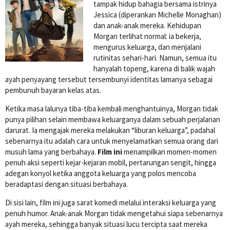
tampak hidup bahagia bersama istrinya
Jessica (diperankan Michelle Monaghan)
dan anak-anak mereka. Kehidupan
Morgan terlihat normal: ia bekerja,
mengurus keluarga, dan menjalani
rutinitas sehari-hari. Namun, semua itu
hanyalah topeng, karena di balik wajah
ayah penyayang tersebut tersembunyi identitas lamanya sebagai
pembunuh bayaran kelas atas.
Ketika masa lalunya tiba-tiba kembali menghantuinya, Morgan tidak
punya pilihan selain membawa keluarganya dalam sebuah perjalanan
darurat. Ia mengajak mereka melakukan “liburan keluarga”, padahal
sebenarnya itu adalah cara untuk menyelamatkan semua orang dari
musuh lama yang berbahaya.
Film ini
menampilkan momen-momen
penuh aksi seperti kejar-kejaran mobil, pertarungan sengit, hingga
adegan konyol ketika anggota keluarga yang polos mencoba
beradaptasi dengan situasi berbahaya.
Di sisi lain, film ini juga sarat komedi melalui interaksi keluarga yang
penuh humor. Anak-anak Morgan tidak mengetahui siapa sebenarnya
ayah mereka, sehingga banyak situasi lucu tercipta saat mereka