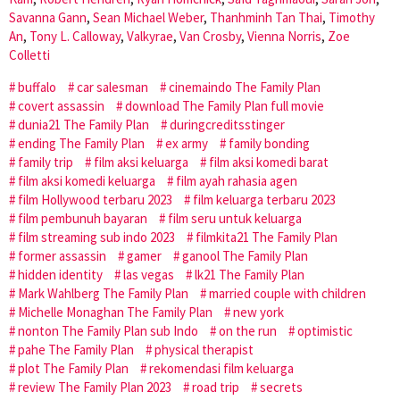
Savanna Gann
,
Sean Michael Weber
,
Thanhminh Tan Thai
,
Timothy
An
,
Tony L. Calloway
,
Valkyrae
,
Van Crosby
,
Vienna Norris
,
Zoe
Colletti
buffalo
car salesman
cinemaindo The Family Plan
covert assassin
download The Family Plan full movie
dunia21 The Family Plan
duringcreditsstinger
ending The Family Plan
ex army
family bonding
family trip
film aksi keluarga
film aksi komedi barat
film aksi komedi keluarga
film ayah rahasia agen
film Hollywood terbaru 2023
film keluarga terbaru 2023
film pembunuh bayaran
film seru untuk keluarga
film streaming sub indo 2023
filmkita21 The Family Plan
former assassin
gamer
ganool The Family Plan
hidden identity
las vegas
lk21 The Family Plan
Mark Wahlberg The Family Plan
married couple with children
Michelle Monaghan The Family Plan
new york
nonton The Family Plan sub Indo
on the run
optimistic
pahe The Family Plan
physical therapist
plot The Family Plan
rekomendasi film keluarga
review The Family Plan 2023
road trip
secrets