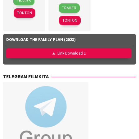
TRAILER
Mar
Jasanti
,
5
Ardy
TRAILER
2026
Fachru
Feb
Octaviand
,
TONTON
Rizza
2026
Ary
TONTON
Aulia
,
Ibrahim
,
Rafi
F.
Farras
Habibie
DOWNLOAD THE FAMILY PLAN (2023)
Zaky
,
Alkateer
Utari
Link Download 1
Nofita
TELEGRAM FILMKITA